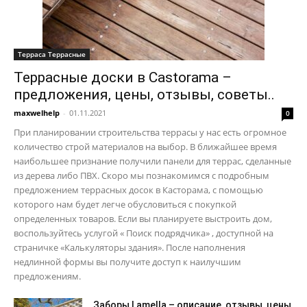
Терраса Террасные
Террасные доски в Castorama –
предложения, цены, отзывы, советы..
maxwelhelp
-
01.11.2021
0
При планировании строительства террасы у нас есть огромное
количество строй материалов на выбор. В ближайшее время
наибольшее признание получили панели для террас, сделанные
из дерева либо ПВХ. Скоро мы познакомимся с подробным
предложением террасных досок в Касторама, с помощью
которого нам будет легче обусловиться с покупкой
определенных товаров. Если вы планируете выстроить дом,
воспользуйтесь услугой « Поиск подрядчика» , доступной на
страничке «Калькуляторы здания». После наполнения
недлинной формы вы получите доступ к наилучшим
предложениям.
Заборы Lamella – описание, отзывы, цены,