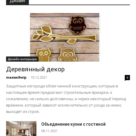
Дизайн
Дизайн интерьера
Деревянный декор
maxwelhelp
-
10.12.2021
0
Защитные изгороди облегченной конструкции, которые в
настоящее время предлагают строительные ярмарки, к
сожалению, не сильно долговечны, и через некоторый период
времени, который зависит исключительно от ухода за ними,
выходят из строя.
Объединение кухни с гостиной
08.11.2021