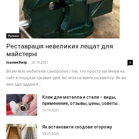
Разное
Реставрація невеликих лещат для
майстерні
maxwelhelp
-
20.10.2021
0
Вітаю всіх любителів саморобок і тих, хто просто заглянув на
сайт в пошуках цікавих ідей, які можна взяти на замітку. Як ви
вже здогадалися...
Клеи для металла и стали – виды,
применение, отзывы, цены, советы..
16.10.2021
Як встановити сходове огорожу
29.07.2025