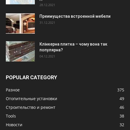
28.12.2021
Преимущества встроенной мебели
31.12.2021
Клінкерна плитка – чому вона так
популярна?
04.12.2021
POPULAR CATEGORY
Разное
375
Отопительные установки
49
Строительство и ремонт
46
Tools
38
Новости
32