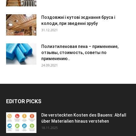
Поздовжні і кутові зєднання бруса і
колоди, при зведенні зрубу
31.12.2021
Полиэтиленовая пена – применение,
отзывы, стоимость, советы по
применению..
24.09.2021
EDITOR PICKS
Die versteckten Kosten des Bauens: Abfall
über Materialien hinaus verstehen
18.11.2025