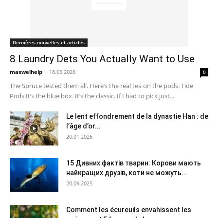
Dernières nouvelles et articles
8 Laundry Dets You Actually Want to Use
maxwelhelp
-
18.05.2026
0
The Spruce tested them all. Here’s the real tea on the pods. Tide
Pods It’s the blue box. It’s the classic. If I had to pick just...
Le lent effondrement de la dynastie Han : de
l’âge d’or...
20.01.2026
15 Дивних фактів тварин: Корови мають
найкращих друзів, коти не можуть...
20.09.2025
Comment les écureuils envahissent les