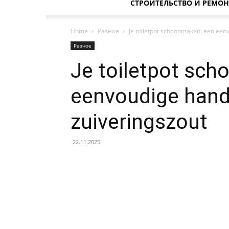
СТРОИТЕЛЬСТВО И РЕМОН
Home
Разное
Je toiletpot schoonmaken: een een
Разное
Je toiletpot sc
eenvoudige hand
zuiveringszout
22.11.2025