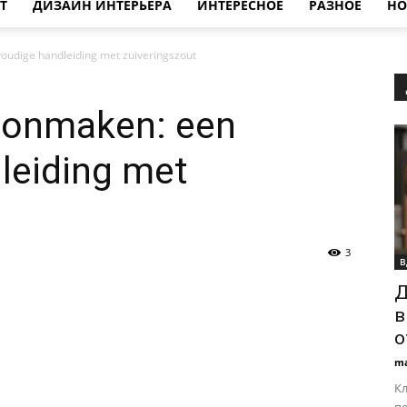
Т
ДИЗАЙН ИНТЕРЬЕРА
ИНТЕРЕСНОЕ
РАЗНОЕ
НО
voudige handleiding met zuiveringszout
hoonmaken: een
leiding met
3
В
Д
в
о
ma
Кл