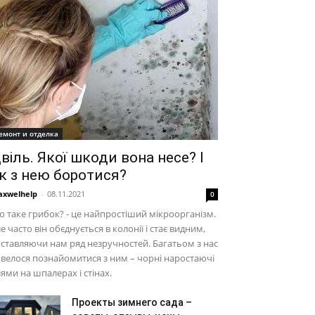
емонт и отделка
віль. Якої шкоди вона несе? І
к з нею боротися?
xwelhelp
-
08.11.2021
0
 таке грибок? - це найпростіший мікроорганізм.
е часто він обєднується в колонії і стає видним,
ставляючи нам ряд незручностей. Багатьом з нас
велося познайомитися з ним – чорні наростаючі
ями на шпалерах і стінах.
Проекты зимнего сада –