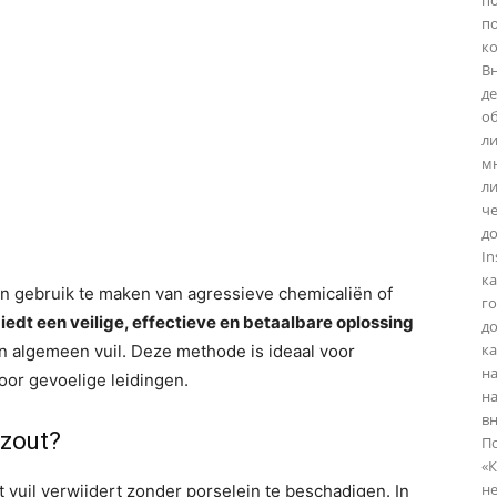
по
п
ко
Вн
де
об
ли
мн
ли
ч
д
In
ка
n gebruik te maken van agressieve chemicaliën of
го
iedt een veilige, effectieve en betaalbare oplossing
до
к
n algemeen vuil. Deze methode is ideaal voor
н
oor gevoelige leidingen.
на
вн
szout?
По
«К
н
 vuil verwijdert zonder porselein te beschadigen. In