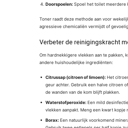
Doorspoelen:
Spoel het toilet meerdere 
Toner raadt deze methode aan voor wekelijk
agressieve chemicaliën vermijdt of gevoelig
Verbeter de reinigingskracht m
Om hardnekkigere vlekken aan te pakken, 
andere huishoudelijke ingrediënten:
Citrussap (citroen of limoen):
Het citroen
geur achter. Gebruik een halve citroen of
de wanden van de kom blijft plakken.
Waterstofperoxide:
Een mild desinfecti
vlekken aanpakt. Meng een kwart kopje m
Borax:
Een natuurlijk voorkomend minera
Gebruik twee eetlepels per half kopje zu