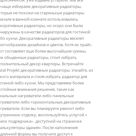
доконником, уже издавна устарели. Мы все
очаще избираем декоративные радиаторы,
торые не похожи на старенькые радиаторы.
ачале в ванной комнате использовались
коративные радиаторы, но скоро они были
наружены в качестве радиаторов для гостиной
бо кухни. Декоративные радиаторы веселят
огообразием дизайнов и цветов. Хотя их прайс-
ст составляет еще более высочайшие суммы,
ем обыденные радиаторы, стоит избрать
ополнительный декор квартиры. Встречайте
stal Projekt декоративные радиаторы. Узнайте, из
кого материала и стиля избрать радиатор для
стиной либо кухни. Мы представляем более
стойные внимания решения, такие как
анальные нагреватели либо панельные
агреватели либо горизонтальные декоративные
греватели. Если вы планируете ремонт либо
утреннюю отделку, воспользуйтесь услугой «
иск подрядчика» , доступной на страничке
алькуляторы здания». После наполнения
едлинной формы вы получите доступ к