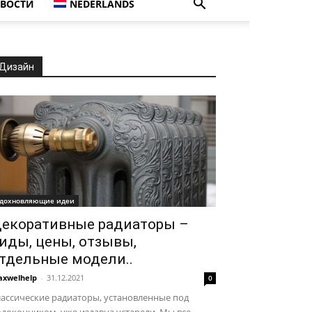
ВОСТИ
NEDERLANDS
Дизайн
дохновляющие идеи
екоративные радиаторы –
иды, цены, отзывы,
тдельные модели..
xwelhelp
-
31.12.2021
0
ассические радиаторы, установленные под