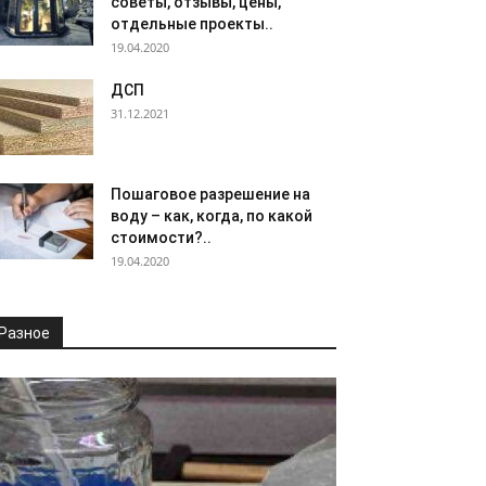
советы, отзывы, цены,
отдельные проекты..
19.04.2020
ДСП
31.12.2021
Пошаговое разрешение на
воду – как, когда, по какой
стоимости?..
19.04.2020
Разное