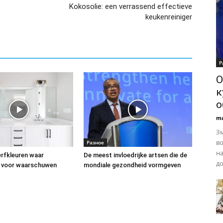
Kokosolie: een verrassend effectieve
keukenreiniger
Р
О
к
о
ma
Зм
во
Разное
на
rfkleuren waar
De meest invloedrijke artsen die de
до
 voor waarschuwen
mondiale gezondheid vormgeven