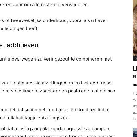
keren door om alle resten te verwijderen.
s of tweewekelijks onderhoud, vooral als u liever
e leidingen heeft.
et additieven
kunt u overwegen zuiveringszout te combineren met
Р
Ц
я
zuur lost minerale afzettingen op en laat een frisse
ma
 een volle limoen, zodat er een pasta ontstaat die aan
Що
Ал
до
emiddel dat schimmels en bacteriën doodt en lichte
до
et elk half kopje zuiveringszout.
пл
al dat aanslag aanpakt zonder agressieve dampen.
iveringszout en voeg water of citroensap toe om een ​​