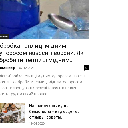
азное
бробка теплиці мідним
упоросом навесні і восени. Як
бробити теплиці мідним...
xwelhelp
-
07.12.2021
0
іст Обробка теплиці мідним купоросом навесні і
сени. Як обробити теплиці мідним купоросом
весні Вирощування зелені і овочів в теплиці –
сить трудомісткий процес...
Направляющие для
бензопилы – виды, цены,
отзывы, советы..
19.04.2020