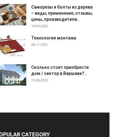
Саморезы и болты из дерева
– виды, применение, отзывы,
цены, производители..
19.04.2020
Технология монтажа
08.11.2021
Сколько стоит приобрести
дом / сектор в Варшаве?..
19.04.2020
OPULAR CATEGORY