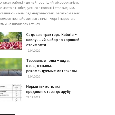
 таке грибок? - це найпростіший мікроорганізм.
е часто він обєднується в колонії і стає видним,
ставляючи нам ряд незручностей. Багатьом з нас
велося познайомитися з ним – чорні наростаючі
ями на шпалерах і стінах.
Садовые тракторы Kubota –
наилучший выбор по хорошей
стоимости..
19.04.2020
Террасные полы – виды,
цены, отзывы,
рекомендуемые материалы..
19.04.2020
Норми і вимоги, які
предявляються до зрубу
22.12.2021