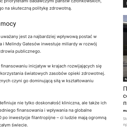
ć priorytetami badawczymi państw członkowskich,
o na skuteczną politykę zdrowotną.
j mocy
to uważany jest za najbardziej wpływową postać w
la i Melindy Gatesów inwestuje miliardy w rozwój
zdrowia publicznego.
finansowaniu inicjatyw w krajach rozwijających się
orzystania światowych zasobów opieki zdrowotnej.
R
nych czyni go dominującą siłą w kształtowaniu
П
с
п
iniuje nie tylko doskonałość kliniczna, ale także ich
redniego finansowania i wpływania na globalne
ma
o inwestycje filantropijne – ci ludzie mają ogromną
St
пр
całym świecie.