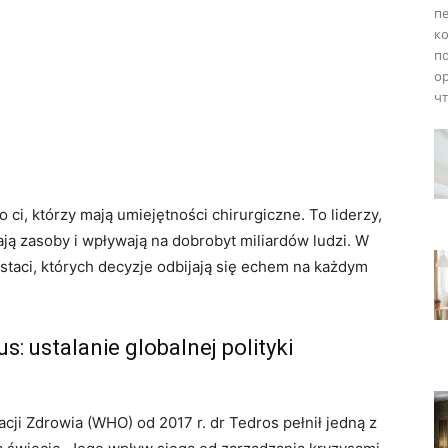
п
к
п
о
чт
o ci, którzy mają umiejętności chirurgiczne. To liderzy,
lają zasoby i wpływają na dobrobyt miliardów ludzi. W
taci, których decyzje odbijają się echem na każdym
 ustalanie globalnej polityki
cji Zdrowia (WHO) od 2017 r. dr Tedros pełnił jedną z