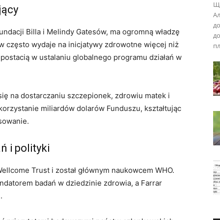
Що
jący
Ал
до
Fundacji Billa i Melindy Gatesów, ma ogromną władzę
до
w często wydaje na inicjatywy zdrowotne więcej niż
пл
ą postacią w ustalaniu globalnego programu działań w
ię na dostarczaniu szczepionek, zdrowiu matek i
korzystanie miliardów dolarów Funduszu, kształtując
nsowanie.
 i polityki
 Wellcome Trust i został głównym naukowcem WHO.
datorem badań w dziedzinie zdrowia, a Farrar
.