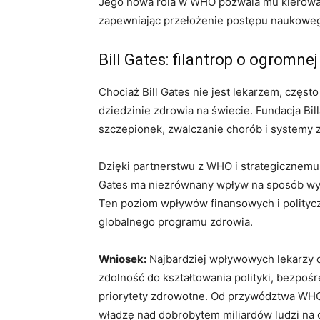
Jego nowa rola w WHO pozwala mu kierowa
zapewniając przełożenie postępu naukoweg
Bill Gates: filantrop o ogromne
Chociaż Bill Gates nie jest lekarzem, częs
dziedzinie zdrowia na świecie. Fundacja Bil
szczepionek, zwalczanie chorób i systemy 
Dzięki partnerstwu z WHO i strategicznemu 
Gates ma niezrównany wpływ na sposób wyk
Ten poziom wpływów finansowych i politycz
globalnego programu zdrowia.
Wniosek:
Najbardziej wpływowych lekarzy def
zdolność do kształtowania polityki, bezpoś
priorytety zdrowotne. Od przywództwa WHO p
władzę nad dobrobytem miliardów ludzi na 