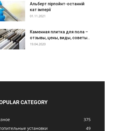
Альберт пірпойнт-останній
кат імперії
01.11.2021
Каменная плитка для пола –
отзывы, цены, виды, советы..
19.04.2020
OPULAR CATEGORY
азное
375
топительные установки
49