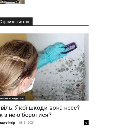
Строительство
емонт и отделка
віль. Якої шкоди вона несе? І
к з нею боротися?
xwelhelp
-
08.11.2021
0