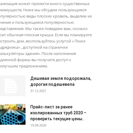
еализация может принести много существенных
реимуществ. Ниже мы обсудим пользующиеся
опулярностью виды плоских кровель, выделим их
ечение и пользующиеся популярностью
едставления. Мы также поведаем вам, сколько
оит обычная плоская крыша. Если вы планируете
строить дом, воспользуйтесь услугой « Поиск
дрядчика» , доступной на страничке
алькуляторы здания». После наполнения
едлинной формы вы получите доступ к
аилучшим предложениям.
Дешевая земля подорожала,
дорогая подешевела
31.12.2021
Прайс-лист за ранее
изолированных труб 2020 –
проверить текущие цены..
19.04.2020