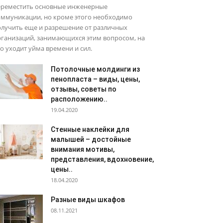
ереместить основные инженерные
оммуникации, но кроме этого необходимо
олучить еще и разрешение от различных
рганизаций, занимающихся этим вопросом, на
о уходит уйма времени и сил.
Потолочные молдинги из
пенопласта – виды, цены,
отзывы, советы по
расположению..
19.04.2020
Стенные наклейки для
малышей – достойные
внимания мотивы,
представления, вдохновение,
цены..
18.04.2020
Разные виды шкафов
08.11.2021