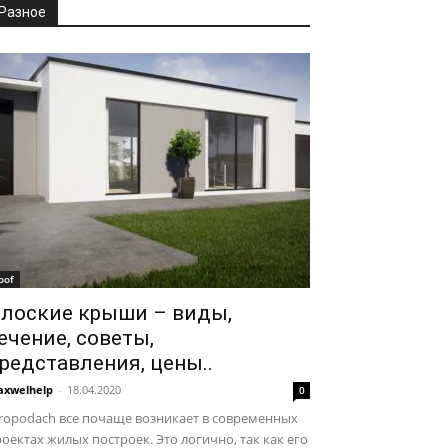
Разное
oof
лоские крыши – виды,
ечение, советы,
редставления, цены..
xwelhelp
-
18.04.2020
0
ropodach все почаще возникает в современных
оектах жилых построек. Это логично, так как его