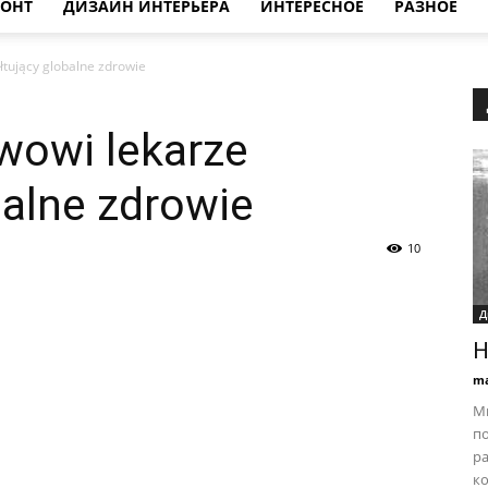
МОНТ
ДИЗАЙН ИНТЕРЬЕРА
ИНТЕРЕСНОЕ
РАЗНОЕ
łtujący globalne zdrowie
wowi lekarze
balne zdrowie
10
Д
Н
ma
М
по
р
к