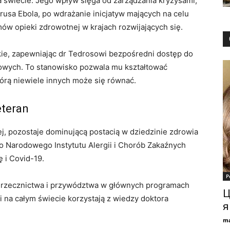
a świecie. Jego wpływ sięga od zarządzania kryzysami,
rusa Ebola, po wdrażanie inicjatyw mających na celu
ów opieki zdrowotnej w krajach rozwijających się.
e, zapewniając dr Tedrosowi bezpośredni dostęp do
owych. To stanowisko pozwala mu kształtować
tórą niewiele innych może się równać.
eteran
j, pozostaje dominującą postacią w dziedzinie zdrowia
o Narodowego Instytutu Alergii i Chorób Zakaźnych
ę i Covid-19.
Р
, rzecznictwa i przywództwa w głównych programach
Ц
na całym świecie korzystają z wiedzy doktora
я
ma