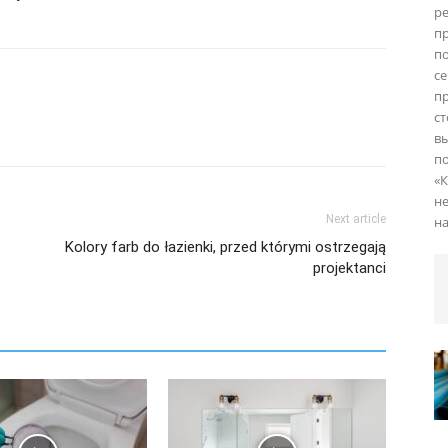
р
п
п
с
пр
ст
вы
по
«К
н
Next article
н
Kolory farb do łazienki, przed którymi ostrzegają
projektanci