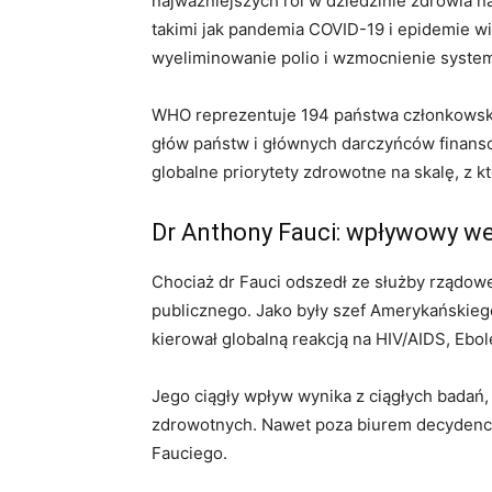
najważniejszych ról w dziedzinie zdrowia n
takimi jak pandemia COVID-19 i epidemie wi
wyeliminowanie polio i wzmocnienie system
WHO reprezentuje 194 państwa członkowski
głów państw i głównych darczyńców finans
globalne priorytety zdrowotne na skalę, z k
Dr Anthony Fauci: wpływowy w
Chociaż dr Fauci odszedł ze służby rządowe
publicznego. Jako były szef Amerykańskieg
kierował globalną reakcją na HIV/AIDS, Ebol
Jego ciągły wpływ wynika z ciągłych badań
zdrowotnych. Nawet poza biurem decydenci 
Fauciego.