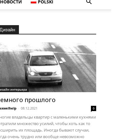
НОВОСТИ
POLSKI
Дизайн
изайн интерьера
емного прошлого
xwelhelp
-
08.12.2021
0
ногие владельцы квартир с маленькими кухнями
тратили множество усилий, чтобы хоть как то
асширить их площадь. Иногда бывают случаи,
огда очень трудно или вообще невозможно