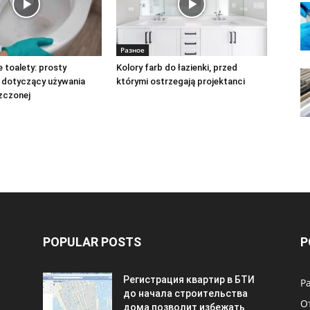
Разное
 toalety: prosty
Kolory farb do łazienki, przed
 dotyczący używania
którymi ostrzegają projektanci
zczonej
POPULAR POSTS
P
Регистрация квартир в БТИ
Р
до начала строительства
О
дома позволит избежать