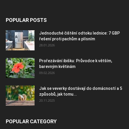
POPULAR POSTS
Jednoduché čištění odtoku lednice: 7 GBP
řešení proti pachům a plísním
28.01.2026
Prořezávání ibišku: Průvodce k větším,
barevným květinám
09.02.2026
Jak se veverky dostávají do domácností a 5
způsobů, jak tomu...
20.11.2025
POPULAR CATEGORY