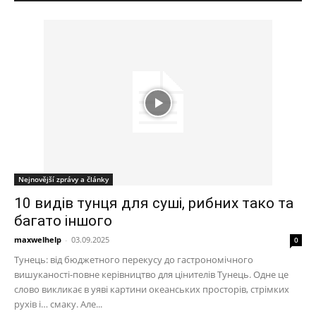
Nejnovější zprávy a články
10 видів тунця для суші, рибних тако та
багато іншого
maxwelhelp
-
03.09.2025
0
Тунець: від бюджетного перекусу до гастрономічного
вишуканості-повне керівництво для цінителів Тунець. Одне це
слово викликає в уяві картини океанських просторів, стрімких
рухів і… смаку. Але...