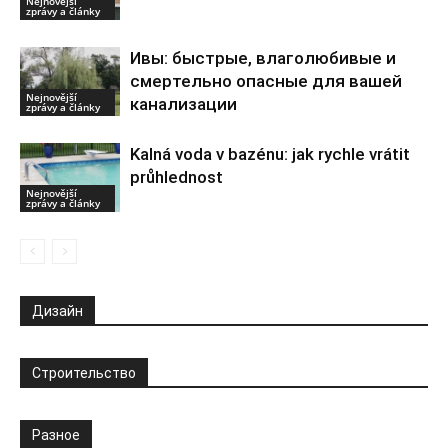
Nejnovější
zprávy a články
Ивы: быстрые, влаголюбивые и
смертельно опасные для вашей
Nejnovější
канализации
zprávy a články
Kalná voda v bazénu: jak rychle vrátit
průhlednost
Nejnovější
zprávy a články
Дизайн
Строительство
Разное