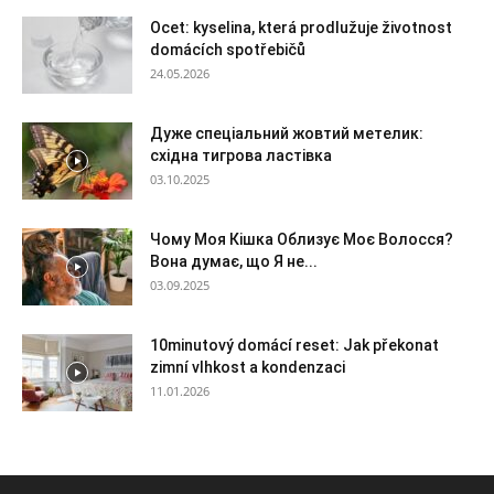
Ocet: kyselina, která prodlužuje životnost
domácích spotřebičů
24.05.2026
Дуже спеціальний жовтий метелик:
східна тигрова ластівка
03.10.2025
Чому Моя Кішка Облизує Моє Волосся?
Вона думає, що Я не...
03.09.2025
10minutový domácí reset: Jak překonat
zimní vlhkost a kondenzaci
11.01.2026