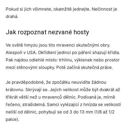
Pokud si jich všimnete, okamžitě jednejte. Nečinnost je
drahá.
Jak rozpoznat nezvané hosty
Ve světě hmyzu jsou tito mravenci skutečnými obry.
Alespoň v USA. Okřídlení jedinci po páření shazují křídla.
Pak najdou odlehlé místo: trhlinu, výklenek nebo prostor
mezi stěnovými sloupky. Poté začíná skutečná práce.
Je pravděpodobné, že zpočátku neuvidíte žádnou
královnu. Skrývají se. Jejich velikost může být dvakrát až
třikrát větší než u mravenců dělnic. Podívaná je, mírně
řečeno, strašidelná. Samci vylézající z hnízda se velikostí
neliší od dělnic, pohybují se od 3 do 13 mm (1/8 až 1/2
palce).