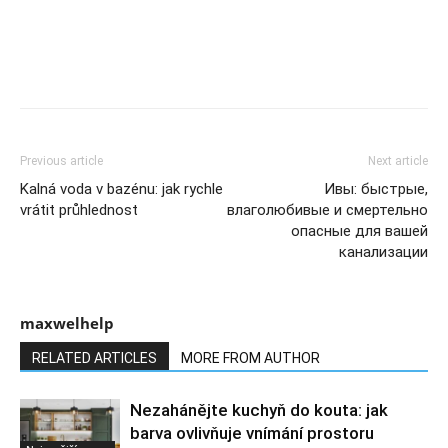
Previous article
Next article
Kalná voda v bazénu: jak rychle
Ивы: быстрые,
vrátit průhlednost
влаголюбивые и смертельно
опасные для вашей
канализации
maxwelhelp
RELATED ARTICLES
MORE FROM AUTHOR
Nezahánějte kuchyň do kouta: jak
barva ovlivňuje vnímání prostoru