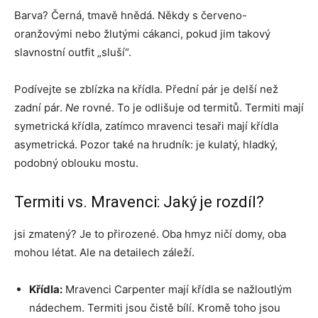
Barva? Černá, tmavě hnědá. Někdy s červeno-
oranžovými nebo žlutými cákanci, pokud jim takový
slavnostní outfit „sluší“.
Podívejte se zblízka na křídla. Přední pár je delší než
zadní pár.
Ne
rovné. To je odlišuje od termitů. Termiti mají
symetrická křídla, zatímco mravenci tesaři mají křídla
asymetrická. Pozor také na hrudník: je kulatý, hladký,
podobný oblouku mostu.
Termiti vs. Mravenci: Jaký je rozdíl?
jsi zmatený? Je to přirozené. Oba hmyz ničí domy, oba
mohou létat. Ale na detailech záleží.
Křídla:
Mravenci Carpenter mají křídla se nažloutlým
nádechem. Termiti jsou čistě bílí. Kromě toho jsou