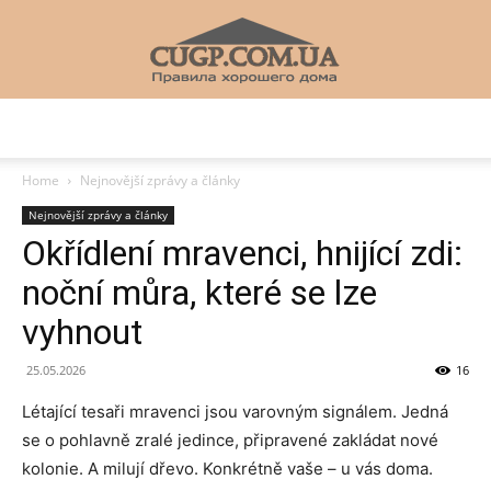
CUGP
Home
Nejnovější zprávy a články
Nejnovější zprávy a články
Строительный
Okřídlení mravenci, hnijící zdi:
noční můra, které se lze
vyhnout
портал
25.05.2026
16
Létající tesaři mravenci jsou varovným signálem. Jedná
se o pohlavně zralé jedince, připravené zakládat nové
kolonie. A milují dřevo. Konkrétně vaše – u vás doma.