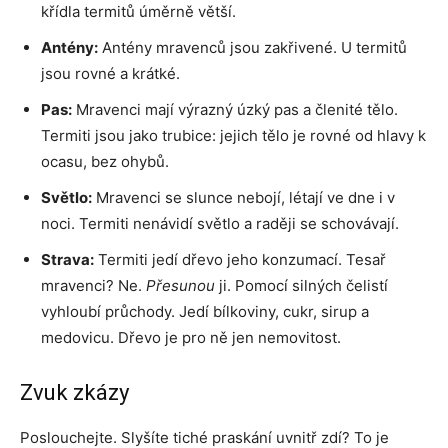
křídla termitů úměrně větší.
Antény:
Antény mravenců jsou zakřivené. U termitů
jsou rovné a krátké.
Pas:
Mravenci mají výrazný úzký pas a členité tělo.
Termiti jsou jako trubice: jejich tělo je rovné od hlavy k
ocasu, bez ohybů.
Světlo:
Mravenci se slunce nebojí, létají ve dne i v
noci. Termiti nenávidí světlo a raději se schovávají.
Strava:
Termiti jedí dřevo jeho konzumací. Tesař
mravenci? Ne.
Přesunou
ji. Pomocí silných čelistí
vyhloubí průchody. Jedí bílkoviny, cukr, sirup a
medovicu. Dřevo je pro ně jen nemovitost.
Zvuk zkázy
Poslouchejte. Slyšíte tiché praskání uvnitř zdí? To je