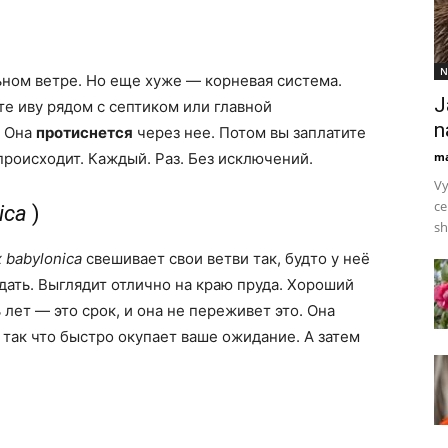
N
ьном ветре. Но еще хуже — корневая система.
J
те иву рядом с септиком или главной
n
 Она
протиснется
через нее. Потом вы заплатите
 происходит. Каждый. Раз. Без исключений.
ma
Vy
ce
ica
)
sh
x babylonica
свешивает свои ветви так, будто у неё
ать. Выглядит отлично на краю пруда. Хороший
 лет — это срок, и она не переживет это. Она
 так что быстро окупает ваше ожидание. А затем