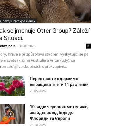
ejnovější zprávy a články
ak se jmenuje Otter Group? Záleží
a Situaci.
xwelhelp
-
16.01.2026
0
dry, hravá a přizpůsobivá stvoření vyskytující se po
lém světě (kromě Austrálie a Antarktidy), se
romažďují ve skupinách s překvapivě...
Перестаньте одержимо
выращивать эти 11 растений
20.05.2026
10 видів червоних метеликів,
знайдених від Індії до
Флориди та Європи
26.10.2025