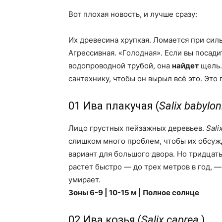
Вот плохая новость, и лучше сразу:
Их древесина хрупкая. Ломается при сил
Агрессивная. «Голодная». Если вы посади
водопроводной трубой, она
найдет
щель.
сантехнику, чтобы он вырыл всё это. Это
01 Ива плакучая (
Salix babylon
Лицо грустных пейзажных деревьев.
Sali
слишком много проблем, чтобы их обсужд
вариант для большого двора. Но тридцать
растет быстро — до трех метров в год, —
умирает.
Зоны 6-9 | 10-15 м | Полное солнце
02 Ива козья (
Salix caprea
)