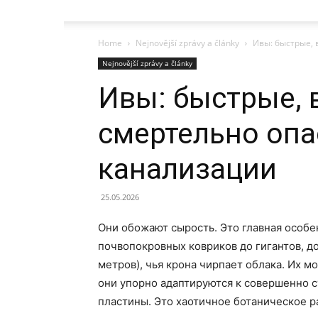
Home
Nejnovější zprávy a články
Ивы: быстрые,
Nejnovější zprávy a články
Ивы: быстрые, 
смертельно оп
канализации
25.05.2026
Они обожают сырость. Это главная особ
почвопокровных ковриков до гигантов, д
метров), чья крона чирпает облака. Их м
они упорно адаптируются к совершенно с
пластины. Это хаотичное ботаническое р