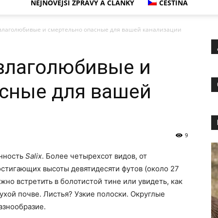
NEJNOVĚJŠÍ ZPRÁVY A ČLÁNKY
ČEŠTINA
 влаголюбивые и смертельно опасные для вашей канализации
влаголюбивые и
асные для вашей
9
енность
Salix
. Более четырехсот видов, от
остигающих высоты девятидесяти футов (около 27
ожно встретить в болотистой тине или увидеть, как
ухой почве. Листья? Узкие полоски. Округлые
азнообразие.