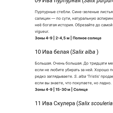
09 Ива пурпурная (
Salix purpu
Пурпурные стебли. Сине-зеленые листья
салицин — по сути, натуральную аспиринн
неё богатая история. Обрезайте до само
vigueur.
Зоны 4-9 | 2-4,5 м | Полное солнце
10 Ива белая (
Salix alba
)
Большая. Очень большая. До тридцати мет
если не любите убирать за ней. Хорошо п
редко заглядываете.
S. alba
‘Tristis’ прод
если вы знаете, что покупаете, но ладно.
Зоны 4-9 | 15-30 м | Солнце
11 Ива Скулера (
Salix scouleri