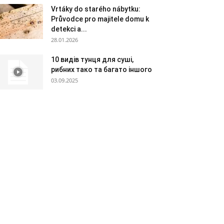
Vrtáky do starého nábytku:
Průvodce pro majitele domu k
detekci a...
28.01.2026
10 видів тунця для суші,
рибних тако та багато іншого
03.09.2025