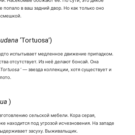
ни. Насекомые обожают ее. По сути, это дикое
 попало в ваш задний двор. Но как только оно
асмешкой.
sudana
‘Tortuosa’)
 будто испытывает медленное движение припадком.
ства отсутствует. Из неё делают бонсай. Она
Tortuosa
‘ — звезда коллекции, хотя существует и
лото.
gua
)
зготовлению сельской мебели. Кора серая,
оке находится под угрозой исчезновения. На западе
Выдерживает засуху. Выживальщик.