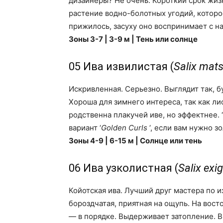
дизайнеры? Не очень. Короткий срок жиз
растение водно-болотных угодий, которое
прижилось, засуху оно воспринимает с н
Зоны 3-7 | 3-9 м | Тень или солнце
05 Ива извилистая (
Salix mat
Искривленная. Серьезно. Выглядит так,
Хороша для зимнего интереса, так как ли
родственна плакучей иве, но эффектнее. ‘
вариант ‘
Golden Curls
‘, если вам нужно зо
Зоны 4-9 | 6-15 м | Солнце или тень
06 Ива узколистная (
Salix exi
Койотская ива. Лучший друг мастера по и
бороздчатая, приятная на ощупь. На вост
— в порядке. Выдерживает затопление. 