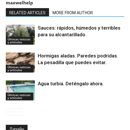
maxwelhelp
RELATED ARTICLES
MORE FROM AUTHOR
Sauces: rápidos, húmedos y terribles
para su alcantarillado
Últimas noticias
y artículos
Hormigas aladas. Paredes podridas.
La pesadilla que puedes evitar.
Últimas noticias
y artículos
Agua turbia. Deténgalo ahora.
Últimas noticias
y artículos
Дизайн