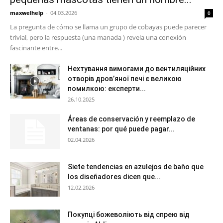
maxwelhelp
-
04.03.2026
0
La pregunta de cómo se llama un grupo de cobayas puede parecer
trivial, pero la respuesta (una manada ) revela una conexión
fascinante entre...
Нехтування вимогами до вентиляційних
отворів дров’яної печі є великою
помилкою: експерти...
26.10.2025
Áreas de conservación y reemplazo de
ventanas: por qué puede pagar...
02.04.2026
Siete tendencias en azulejos de baño que
los diseñadores dicen que...
12.02.2026
Покупці божеволіють від спрею від