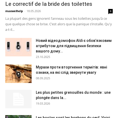
Le correctif de la bride des toilettes
maxwelhelp
-
18.05.2026
0
La plupart des gens ignorent l’anneau sous les toilettes jusqu’à ce
que quelque chose se brise. C’est alors que la panique s’installe. Qu'y
a-t-il...
Новий відеодомофон Aldi є обов’язковим
атрибутом для підвищення безпеки
вашого дому...
23.10.2025
Мурахи проти вторгнення термітів: явні
ознаки, на які слід звернути увагу
08.09.2025
Les plus petites grenouilles du monde : une
plongée dans la...
19.03.2026
Les hostas sont les bonbons du cerf. Voici