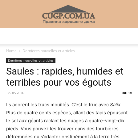
CUGP
Home
Dernières nouvelles et articles
Dernières nouvelles et articles
Строительный
Saules : rapides, humides et
terribles pour vos égouts
портал
25.05.2026
18
Ils adorent les trucs mouillés. C’est le truc avec
Salix
.
Plus de quatre cents espèces, allant des tapis épousant
le sol aux géants raclant les nuages ​​à quatre-vingt-dix
pieds. Vous pouvez les trouver dans des tourbières
détrempées ou s’adapter obstinément à la terre très