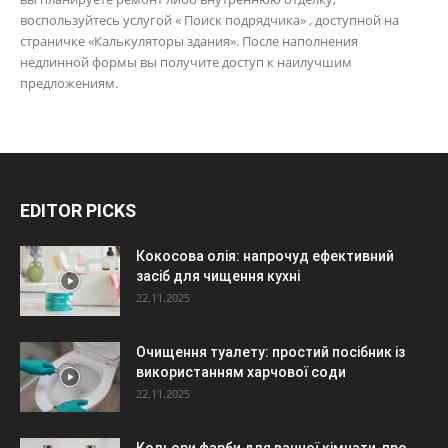
воспользуйтесь услугой « Поиск подрядчика» , доступной на
страничке «Калькуляторы здания». После наполнения
недлинной формы вы получите доступ к наилучшим
предложениям.
EDITOR PICKS
Кокосова олія: напрочуд ефективний
засіб для чищення кухні
22.11.2025
Очищення туалету: простий посібник із
використанням харчової соди
22.11.2025