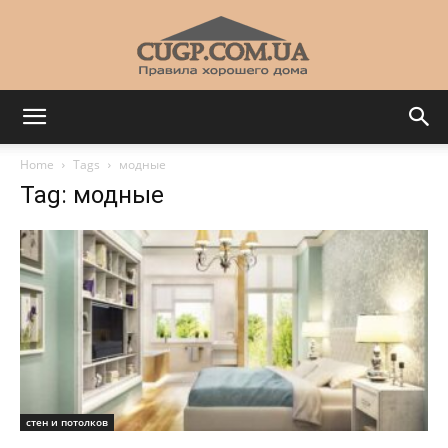
CUGP
Home
Tags
модные
Tag: модные
Строительный
портал
стен и потолков