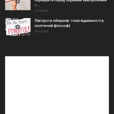
–...
31.10.2025
Ліві проти лібералів: тонкі відмінності в
політичній філософії
29.10.2025