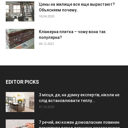
Цены на жилище все еще вырастают?
Объясняем почему..
18.04.2020
Клінкерна плитка – чому вона так
популярна?
04.12.2021
EDITOR PICKS
3 місця, де, на думку експертів, ніколи не
слід встановлювати теплу...
31.10.2025
7 речей, які кожен домовласник повинен
перевірити перед першими заморозками