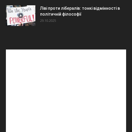
Ліві проти лібералів: тонкі відмінності в
політичній філософії
29.10.2025