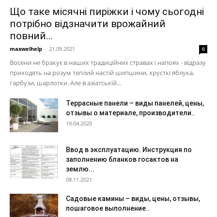
Що таке місячні пиріжки і чому сьогодні
потрібно відзначити врожайний
повний...
maxwelhelp
-
21.09.2021
0
Восени не бракує в наших традиційних стравах і напоях - відразу
приходять на розум теплий настій шипшини, хрусткі яблука,
гарбузи, шарлотки. Але в азіатській...
Террасные панели – виды панелей, цены,
отзывы о материале, производители..
19.04.2020
Ввод в эксплуатацию. Инструкция по
заполнению бланков госактов на
землю...
08.11.2021
Садовые камины – виды, цены, отзывы,
пошаговое выполнение..