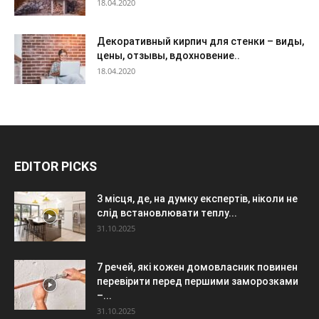
18.04.2020
Декоративный кирпич для стенки – виды,
цены, отзывы, вдохновение..
18.04.2020
EDITOR PICKS
3 місця, де, на думку експертів, ніколи не
слід встановлювати теплу...
31.10.2025
7 речей, які кожен домовласник повинен
перевірити перед першими заморозками
–...
31.10.2025