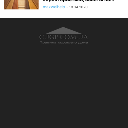
maxwelhelp
-
18.04.2020