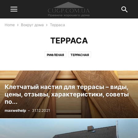
Home
Вокруг дома
Терраса
ТЕРРАСА
РИФЛЕНАЯ
ТЕРРАСНАЯ
Клетчатый настил для террасы – виды,
цены, отзывы, характеристики, советы
по...
maxwelhelp
-
31.12.2021