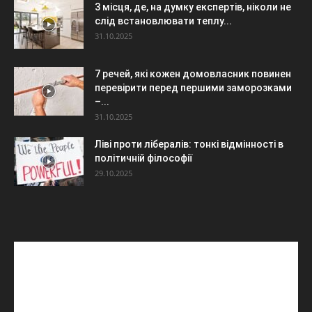
3 місця, де, на думку експертів, ніколи не
слід встановлювати теплу...
31.10.2025
7 речей, які кожен домовласник повинен
перевірити перед першими заморозками
–...
31.10.2025
Ліві проти лібералів: тонкі відмінності в
політичній філософії
29.10.2025