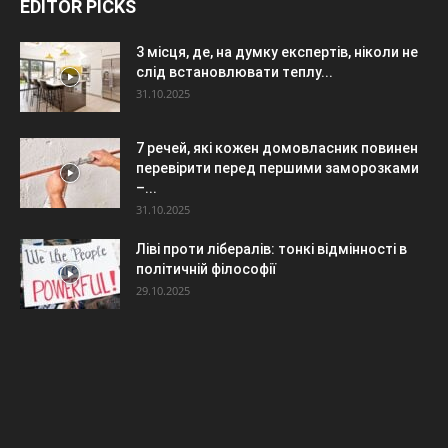
EDITOR PICKS
3 місця, де, на думку експертів, ніколи не
слід встановлювати теплу...
31.10.2025
7 речей, які кожен домовласник повинен
перевірити перед першими заморозками
–...
31.10.2025
Ліві проти лібералів: тонкі відмінності в
політичній філософії
29.10.2025