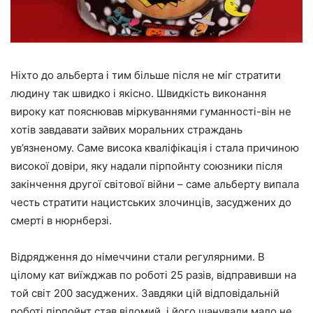
Ніхто до альберта і тим більше після не міг стратити
людину так швидко і якісно. Швидкість виконання
вироку кат пояснював міркуваннями гуманності-він не
хотів завдавати зайвих моральних страждань
ув’язненому. Саме висока кваліфікація і стала причиною
високої довіри, яку надали пірпойнту союзники після
закінчення другої світової війни – саме альберту випала
честь стратити нацистських злочинців, засуджених до
смерті в нюрнберзі.
Відрядження до німеччини стали регулярними. В
цілому кат виїжджав по роботі 25 разів, відправивши на
той світ 200 засуджених. Завдяки цій відповідальній
роботі пірпойнт став відомий, і його шанували мало не