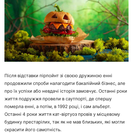
Після відставки пірпойнт зі своєю дружиною енні
продовжили спроби налагодити бакалійний бізнес, але
про їх успіхи або невдачі історія замовчує. Останні роки
життя подружжя провели в саутпорті, де спершу
померла енні, а потім, в 1992 році, і сам альберт.
Останні 4 роки життя кат-віртуоз провів у місцевому
будинку престарілих, так як не мав близьких, які могли
скрасити його самотність.