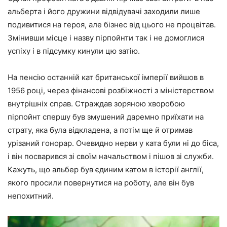
альберта і його дружини відвідувачі заходили лише
подивитися на героя, але бізнес від цього не процвітав.
Змінивши місце і назву пірпойнти так і не домоглися
успіху і в підсумку кинули цю затію.
На пенсію останній кат британської імперії вийшов в
1956 році, через фінансові розбіжності з міністерством
внутрішніх справ. Страждав зоряною хворобою
пірпойнт спершу був змушений даремно приїхати на
страту, яка була відкладена, а потім ще й отримав
урізаний гонорар. Очевидно нерви у ката були ні до біса,
і він посварився зі своїм начальством і пішов зі служби.
Кажуть, що альбер був єдиним катом в історії англії,
якого просили повернутися на роботу, але він був
непохитний.