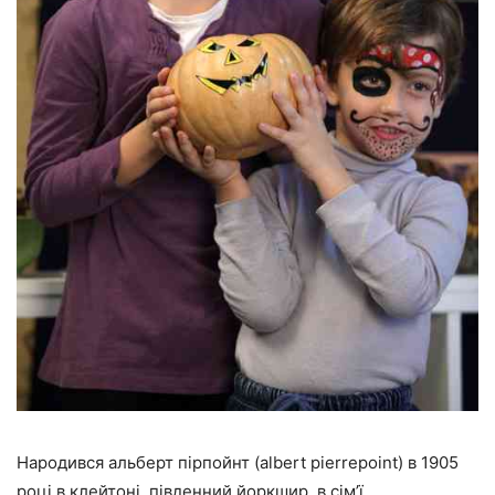
Народився альберт пірпойнт (albert pierrepoint) в 1905
році в клейтоні, південний йоркшир, в сім’ї