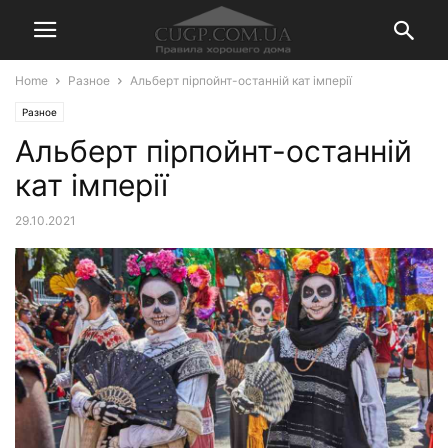
Home
Разное
Альберт пірпойнт-останній кат імперії
Разное
Альберт пірпойнт-останній
кат імперії
29.10.2021