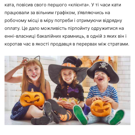
ката, повісив свого першого «клієнта». У ті часи кати
працювали за вільним графіком, з’являючись на
робочому місці в міру потреби і отримуючи відрядну
оплату. Це дало можливість пірпойнту одружитися на
енні-власниці бакалійних крамниць, в одній з яких він і
коротав час в якості продавця в перервах між стратами.