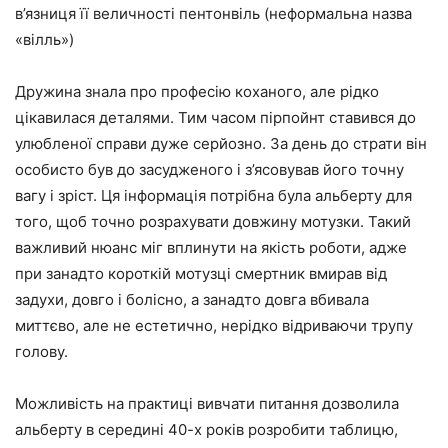
в’язниця її величності пентонвіль (неформальна назва
«вілль»)
Дружина знала про професію коханого, але рідко
цікавилася деталями. Тим часом пірпойнт ставився до
улюбленої справи дуже серйозно. За день до страти він
особисто був до засудженого і з’ясовував його точну
вагу і зріст. Ця інформація потрібна була альберту для
того, щоб точно розрахувати довжину мотузки. Такий
важливий нюанс міг вплинути на якість роботи, адже
при занадто короткій мотузці смертник вмирав від
задухи, довго і болісно, а занадто довга вбивала
миттєво, але не естетично, нерідко відриваючи трупу
голову.
Можливість на практиці вивчати питання дозволила
альберту в середині 40-х років розробити таблицю,