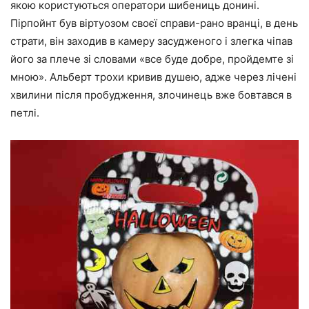
якою користуються оператори шибениць донині.
Пірпойнт був віртуозом своєї справи-рано вранці, в день
страти, він заходив в камеру засудженого і злегка чіпав
його за плече зі словами «все буде добре, пройдемте зі
мною». Альберт трохи кривив душею, адже через лічені
хвилини після пробудження, злочинець вже бовтався в
петлі.