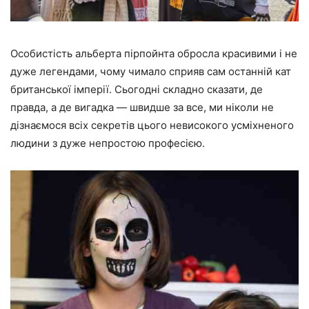
Особистість альберта пірпойнта обросла красивими і не
дуже легендами, чому чимало сприяв сам останній кат
британської імперії. Сьогодні складно сказати, де
правда, а де вигадка — швидше за все, ми ніколи не
дізнаємося всіх секретів цього невисокого усміхненого
людини з дуже непростою професією.