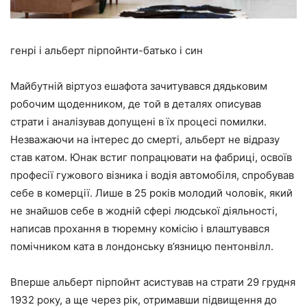
генрі і альберт пірпойнти-батько і син
Майбутній віртуоз ешафота зачитувався дядьковим
робочим щоденником, де той в деталях описував
страти і аналізував допущені в їх процесі помилки.
Незважаючи на інтерес до смерті, альберт не відразу
став катом. Юнак встиг попрацювати на фабриці, освоїв
професії гужового візника і водія автомобіля, спробував
себе в комерції. Лише в 25 років молодий чоловік, який
не знайшов себе в жодній сфері людської діяльності,
написав прохання в тюремну комісію і влаштувався
помічником ката в лондонську в’язницю пентонвілл.
Вперше альберт пірпойнт асистував на страти 29 грудня
1932 року, а ще через рік, отримавши підвищення до