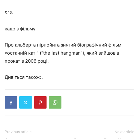
&1&
кадр з фільму
Про альберта пірпойнта знятий біографічний фільм
«останній кат ” (“the last hangman”), який вийшов в
прокат в 2006 році.
Дивіться також: .
Previous article
Next article