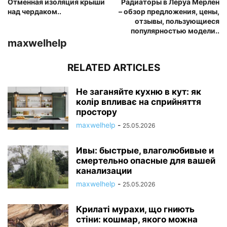
Отменная изоляция крыши
Радиаторы в Леруа Мерлен
над чердаком..
– обзор предложения, цены,
отзывы, пользующиеся
популярностью модели..
maxwelhelp
RELATED ARTICLES
Не заганяйте кухню в кут: як
колір впливає на сприйняття
простору
maxwelhelp
-
25.05.2026
Ивы: быстрые, влаголюбивые и
смертельно опасные для вашей
канализации
maxwelhelp
-
25.05.2026
Крилаті мурахи, що гниють
стіни: кошмар, якого можна