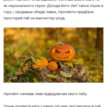
як національного героя. Доходи його сім’ї також пішли в
гору і, продавши обидві лавки, пірпойнти придбали
просторий паб на манчестер-роуд.
пірпойнт наливає пиво відвідувачам свого пабу.
Однак професія ката з давніх пір має свої витрати-в паб