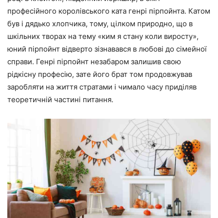
професійного королівського ката генрі пірпойнта. Катом
був і дядько хлопчика, тому, цілком природно, що в
шкільних творах на тему «ким я стану коли виросту»,
юний пірпойнт відверто зізнавався в любові до сімейної
справи. Генрі пірпойнт незабаром залишив свою
рідкісну професію, зате його брат том продовжував
заробляти на життя стратами і чимало часу приділяв
теоретичній частині питання.