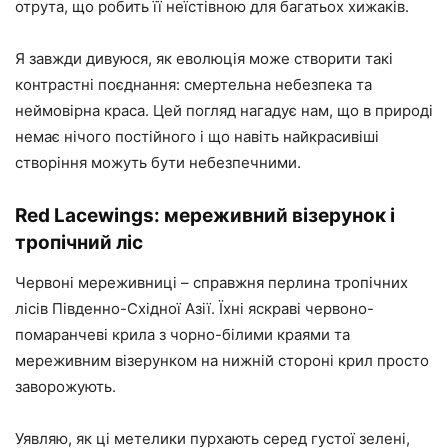
отрута, що робить її неїстівною для багатьох хижаків.
Я завжди дивуюся, як еволюція може створити такі
контрастні поєднання: смертельна небезпека та
неймовірна краса. Цей погляд нагадує нам, що в природі
немає нічого постійного і що навіть найкрасивіші
створіння можуть бути небезпечними.
Red Lacewings: мереживний візерунок і
тропічний ліс
Червоні мереживниці – справжня перлина тропічних
лісів Південно-Східної Азії. Їхні яскраві червоно-
помаранчеві крила з чорно-білими краями та
мереживним візерунком на нижній стороні крил просто
заворожують.
Уявляю, як ці метелики пурхають серед густої зелені,