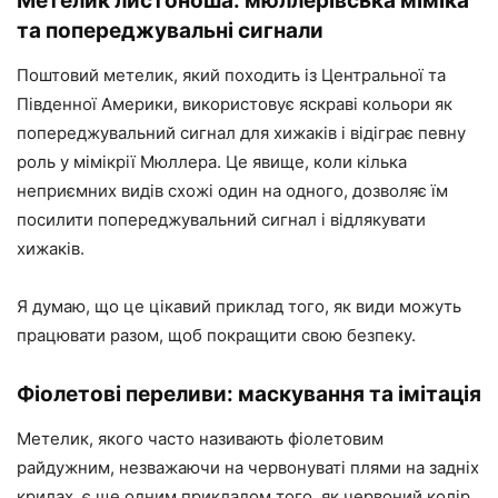
Метелик листоноша: мюллерівська міміка
та попереджувальні сигнали
Поштовий метелик, який походить із Центральної та
Південної Америки, використовує яскраві кольори як
попереджувальний сигнал для хижаків і відіграє певну
роль у мімікрії Мюллера. Це явище, коли кілька
неприємних видів схожі один на одного, дозволяє їм
посилити попереджувальний сигнал і відлякувати
хижаків.
Я думаю, що це цікавий приклад того, як види можуть
працювати разом, щоб покращити свою безпеку.
Фіолетові переливи: маскування та імітація
Метелик, якого часто називають фіолетовим
райдужним, незважаючи на червонуваті плями на задніх
крилах, є ще одним прикладом того, як червоний колір