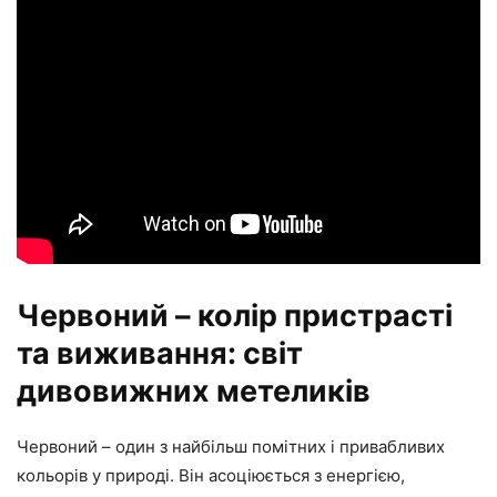
Червоний – колір пристрасті
та виживання: світ
дивовижних метеликів
Червоний – один з найбільш помітних і привабливих
кольорів у природі. Він асоціюється з енергією,