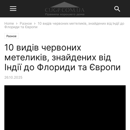
Home
Разное
10 видів червоних метеликів, знайдених від Індії до
Флориди та Європи
Разное
10 видів червоних
метеликів, знайдених від
Індії до Флориди та Європи
26.10.2025