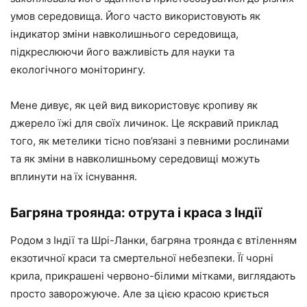
умов середовища. Його часто використовують як
індикатор зміни навколишнього середовища,
підкреслюючи його важливість для науки та
екологічного моніторингу.
Мене дивує, як цей вид використовує кропиву як
джерело їжі для своїх личинок. Це яскравий приклад
того, як метелики тісно пов’язані з певними рослинами
та як зміни в навколишньому середовищі можуть
вплинути на їх існування.
Багряна троянда: отрута і краса з Індії
Родом з Індії та Шрі-Ланки, багряна троянда є втіленням
екзотичної краси та смертельної небезпеки. Її чорні
крила, прикрашені червоно-білими мітками, виглядають
просто заворожуюче. Але за цією красою криється