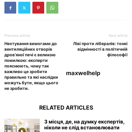
Previous article
Next article
Нехтування вимогами до
Ліві проти лібералів: тонкі
вентиляційних отворів
відмінності в політичній
дров’яної печі є великою
філософії
помилкою: експерти
пояснюють, чому так
важливо це зробити
maxwelhelp
правильно та які наслідки
можуть бути, якщо цього
не зробити.
RELATED ARTICLES
3 місця, де, на думку експертів,
ніколи не слід встановлювати