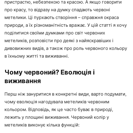
пристрастю, небезпекою та красою. А якщо говорити
про красу, то відразу на думку спадають червоні
метелики. Ці пурхають створіння – справжня окраса
природи, а їх різноманітність вражає. У цій статті я хочу
поділитися своїми думками про світ червоних
метеликів, розповісти про деякі з найяскравіших і
дивовижних видів, а також про роль червоного кольору
в їхньому житті та виживанні.
Чому червоний? Еволюція і
виживання
Перш ніж зануритися в конкретні види, варто подумати,
чому еволюція нагодувала метеликів червоним
кольором. Відповідь, як це часто буває в природі,
лежить у площині виживання. Червоний колір у
метеликів виконує кілька функцій: