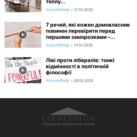
теплу...
maxwelhelp
-
31.10.2025
7 речей, які кожен домовласник
повинен перевірити перед
першими заморозками –...
maxwelhelp
-
31.10.2025
Ліві проти лібералів: тонкі
відмінності в політичній
філософії
maxwelhelp
-
29.10.2025