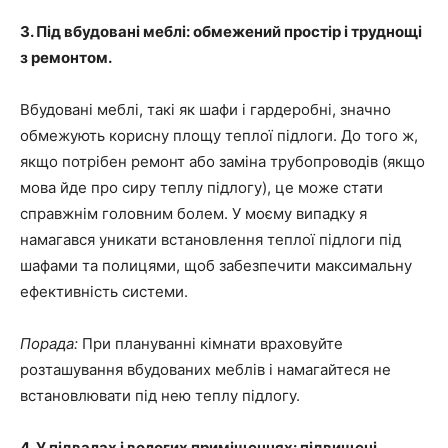
3. Під вбудовані меблі: обмежений простір і труднощі
з ремонтом.
Вбудовані меблі, такі як шафи і гардеробні, значно
обмежують корисну площу теплої підлоги. До того ж,
якщо потрібен ремонт або заміна трубопроводів (якщо
мова йде про сиру теплу підлогу), це може стати
справжнім головним болем. У моєму випадку я
намагався уникати встановлення теплої підлоги під
шафами та полицями, щоб забезпечити максимальну
ефективність системи.
Порада:
При плануванні кімнати враховуйте
розташування вбудованих меблів і намагайтеся не
встановлювати під нею теплу підлогу.
4. У підвалах і вологих приміщеннях: підвищені