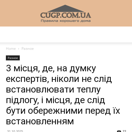
CUGP
Home
Разное
Разное
Строительный
3 місця, де, на думку
експертів, ніколи не слід
встановлювати теплу
портал
підлогу, і місця, де слід
бути обережними перед їх
встановленням
31.10.2025
22