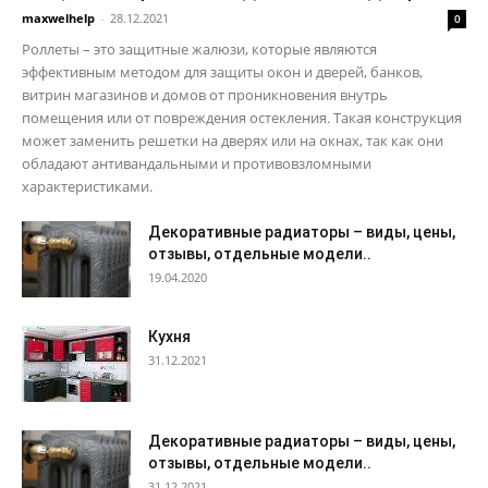
maxwelhelp
-
28.12.2021
0
Роллеты – это защитные жалюзи, которые являются
эффективным методом для защиты окон и дверей, банков,
витрин магазинов и домов от проникновения внутрь
помещения или от повреждения остекления. Такая конструкция
может заменить решетки на дверях или на окнах, так как они
обладают антивандальными и противовзломными
характеристиками.
Декоративные радиаторы – виды, цены,
отзывы, отдельные модели..
19.04.2020
Кухня
31.12.2021
Декоративные радиаторы – виды, цены,
отзывы, отдельные модели..
31.12.2021