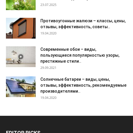
23.07.2025
Противоугонные жалюзи – классы, цены,
отзывы, эффективность, советы..
19.04.2020
Современные обои – виды,
пользующиеся популярностью узоры,
престижные стили..
29.09.2021
Солнечные батареи – виды, цены,
отзывы, эффективность, рекомендуемые
производителями..
19.04.2020
EDITOR PICKS