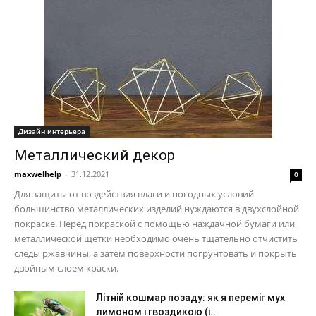
Дизайн интерьера
Металлический декор
maxwelhelp
-
31.12.2021
0
Для защиты от воздействия влаги и погодных условий
большинство металлических изделий нуждаются в двухслойной
покраске. Перед покраской с помощью наждачной бумаги или
металлической щетки необходимо очень тщательно отчистить
следы ржавчины, а затем поверхности погрунтовать и покрыть
двойным слоем краски.
Літній кошмар позаду: як я переміг мух
лимоном і гвоздикою (і...