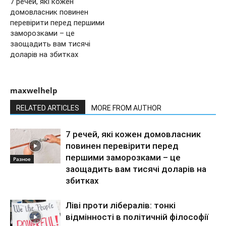
7 речей, які кожен
домовласник повинен
перевірити перед першими
заморозками – це
заощадить вам тисячі
доларів на збитках
maxwelhelp
RELATED ARTICLES
MORE FROM AUTHOR
7 речей, які кожен домовласник
повинен перевірити перед
першими заморозками – це
Разное
заощадить вам тисячі доларів на
збитках
Ліві проти лібералів: тонкі
відмінності в політичній філософії