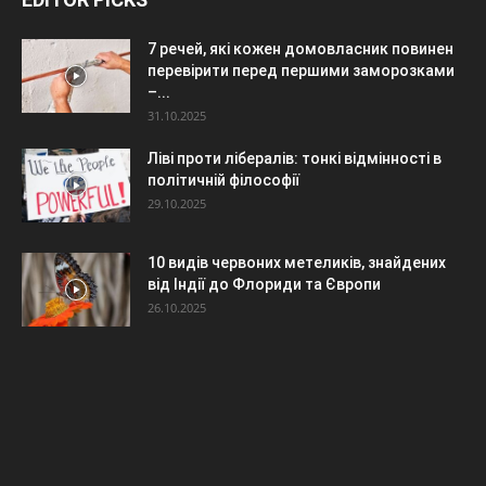
7 речей, які кожен домовласник повинен
перевірити перед першими заморозками
–...
31.10.2025
Ліві проти лібералів: тонкі відмінності в
політичній філософії
29.10.2025
10 видів червоних метеликів, знайдених
від Індії до Флориди та Європи
26.10.2025