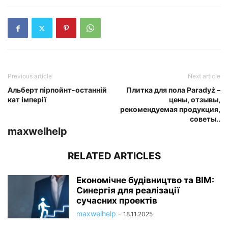
Previous article
Next article
Альберт пірпойнт-останній
Плитка для пола Paradyż –
кат імперії
цены, отзывы,
рекомендуемая продукция,
советы..
maxwelhelp
RELATED ARTICLES
Економічне будівництво та BIM:
Синергія для реалізації
сучасних проектів
maxwelhelp
-
18.11.2025