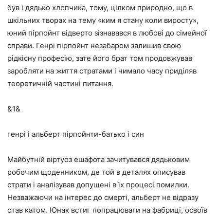
був і дядько хлопчика, тому, цілком природно, що в
шкільних творах на тему «ким я стану коли виросту»,
юний пірпойнт відверто зізнавався в любові до сімейної
справи. Генрі пірпойнт незабаром залишив свою
рідкісну професію, зате його брат том продовжував
заробляти на життя стратами і чимало часу приділяв
теоретичній частині питання.
&1&
генрі і альберт пірпойнти-батько і син
Майбутній віртуоз ешафота зачитувався дядьковим
робочим щоденником, де той в деталях описував
страти і аналізував допущені в їх процесі помилки.
Незважаючи на інтерес до смерті, альберт не відразу
став катом. Юнак встиг попрацювати на фабриці, освоїв