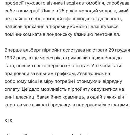
професії гужового візника і водія автомобіля, спробував
себе в комерції. Лише в 25 років молодий чоловік, який
не знайшов себе в жодній сфері людської діяльності,
написав прохання в тюремну комісію і влаштувався
помічником ката в лондонську в’язницю пентонвілл.
Вперше альберт пірпойнт асистував на страти 29 грудня
1932 року, а ще через рік, отримавши підвищення до
ката, повісив свого першого «клієнта». У ті часи кати
працювали за вільним графіком, з’являючись на
робочому місці в міру потреби і отримуючи відрядну
оплату. Це дало можливість пірпойнту одружитися на
енні-власниці бакалійних крамниць, в одній з яких він і
коротав час в якості продавця в перервах між стратами.
&1&