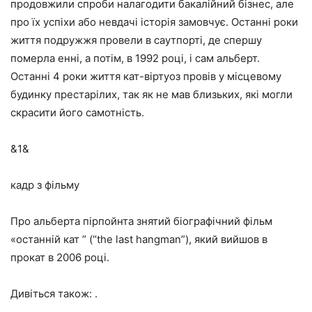
продовжили спроби налагодити бакалійний бізнес, але
про їх успіхи або невдачі історія замовчує. Останні роки
життя подружжя провели в саутпорті, де спершу
померла енні, а потім, в 1992 році, і сам альберт.
Останні 4 роки життя кат-віртуоз провів у місцевому
будинку престарілих, так як не мав близьких, які могли
скрасити його самотність.
&1&
кадр з фільму
Про альберта пірпойнта знятий біографічний фільм
«останній кат ” (“the last hangman”), який вийшов в
прокат в 2006 році.
Дивіться також: .