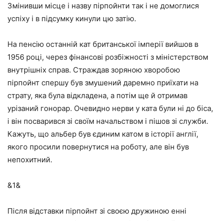
Змінивши місце і назву пірпойнти так і не домоглися
успіху і в підсумку кинули цю затію.
На пенсію останній кат британської імперії вийшов в
1956 році, через фінансові розбіжності з міністерством
внутрішніх справ. Страждав зоряною хворобою
пірпойнт спершу був змушений даремно приїхати на
страту, яка була відкладена, а потім ще й отримав
урізаний гонорар. Очевидно нерви у ката були ні до біса,
і він посварився зі своїм начальством і пішов зі служби.
Кажуть, що альбер був єдиним катом в історії англії,
якого просили повернутися на роботу, але він був
непохитний.
&1&
Після відставки пірпойнт зі своєю дружиною енні