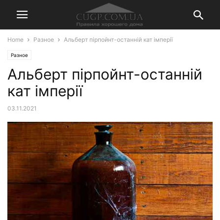
Home
Разное
Альберт пірпойнт-останній кат імперії
Разное
Альберт пірпойнт-останній
кат імперії
03.11.2021