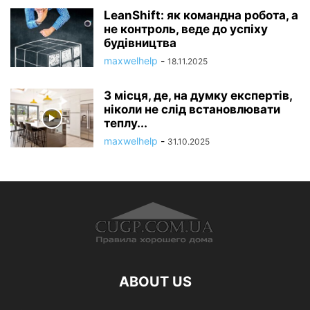
LeanShift: як командна робота, а
не контроль, веде до успіху
будівництва
maxwelhelp
-
18.11.2025
3 місця, де, на думку експертів,
ніколи не слід встановлювати
теплу...
maxwelhelp
-
31.10.2025
ABOUT US