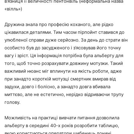
в’язниця її величності пентонвіль (неформальна назва
«вілль»)
Дружина знала про професію коханого, але рідко
цікавилася деталями. Тим часом пірпойнт ставився до
улюбленої справи дуже серйозно. За день до страти він
особисто був до засудженого і з’ясовував його точну
вагу і зріст. Ця інформація потрібна була альберту для
того, щоб точно розрахувати довжину мотузки. Такий
важливий нюанс міг вплинути на якість роботи, адже
при занадто короткій мотузці смертник вмирав від
задухи, довго і болісно, а занадто довга вбивала
миттєво, але не естетично, нерідко відриваючи трупу
голову.
Можливість на практиці вивчати питання дозволила
альберту в середині 40-х років розробити таблицю,
якою користуються оператори шибениць донині.