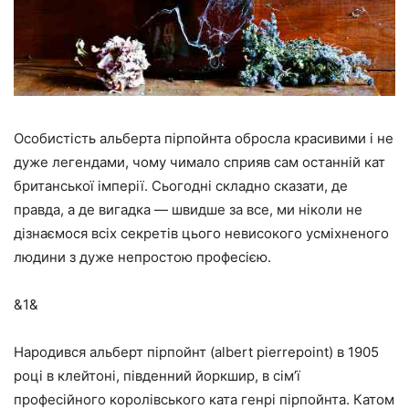
Особистість альберта пірпойнта обросла красивими і не
дуже легендами, чому чимало сприяв сам останній кат
британської імперії. Сьогодні складно сказати, де
правда, а де вигадка — швидше за все, ми ніколи не
дізнаємося всіх секретів цього невисокого усміхненого
людини з дуже непростою професією.
&1&
Народився альберт пірпойнт (albert pierrepoint) в 1905
році в клейтоні, південний йоркшир, в сім’ї
професійного королівського ката генрі пірпойнта. Катом