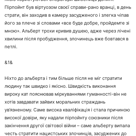
Пірпойнт був віртуозом своєї справи-рано вранці, в день
страти, він заходив в камеру засудженого і злегка чіпав
його за плече зі словами «все буде добре, пройдемте зі
мною». Альберт трохи кривив душею, адже через лічені
хвилини після пробудження, злочинець вже бовтався в
петлі.
&1&
Ніхто до альберта і тим більше після не міг стратити
людину так швидко і якісно. Швидкість виконання
вироку кат пояснював міркуваннями гуманності-він не
хотів завдавати зайвих моральних страждань
ув’язненому. Саме висока кваліфікація і стала причиною
високої довіри, яку надали пірпойнту союзники після
закінчення другої світової війни – саме альберту випала
честь стратити нацистських злочинців, засуджених до