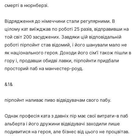
смерті в нюрнберзі.
Відрядження до німеччини стали регулярними. В
цілому кат виїжджав по роботі 25 разів, відправивши на
той світ 200 засуджених. Завдяки цій відповідальній
роботі пірпойнт став відомий, і його шанували мало не
як національного героя. Доходи його сім’ї також пішли в
гору і, продавши обидві лавки, пірпойнти придбали
просторий паб на манчестер-роуд.
&1&
пірпойнт наливає пиво відвідувачам свого пабу.
Однак професія ката з давніх пір має свої витрати-в паб
альберта і його дружини відвідувачі заходили лише
подивитися на героя, але бізнес від цього не процвітав.