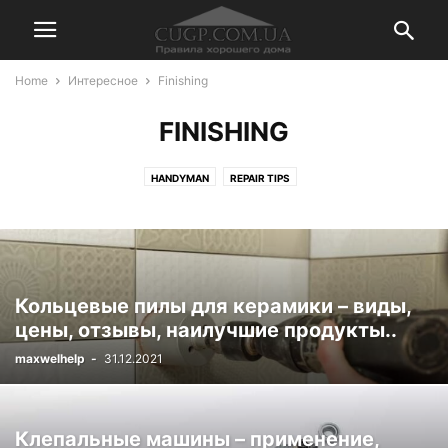
Home
Интересное
Finishing
FINISHING
HANDYMAN
REPAIR TIPS
Кольцевые пилы для керамики – виды,
цены, отзывы, наилучшие продукты..
maxwelhelp
-
31.12.2021
Клепальные машины – применение,