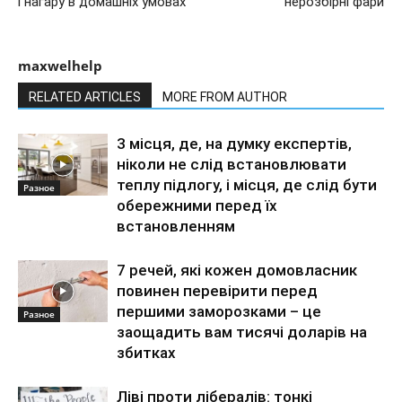
і нагару в домашніх умовах
нерозбірні фари
maxwelhelp
RELATED ARTICLES
MORE FROM AUTHOR
3 місця, де, на думку експертів,
ніколи не слід встановлювати
теплу підлогу, і місця, де слід бути
Разное
обережними перед їх
встановленням
7 речей, які кожен домовласник
повинен перевірити перед
першими заморозками – це
Разное
заощадить вам тисячі доларів на
збитках
Ліві проти лібералів: тонкі