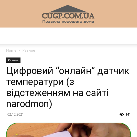
CUGP
Home
Разное
Разное
Строительный
Цифровий “онлайн” датчик
температури (з
відстеженням на сайті
портал
narodmon)
02.12.2021
141