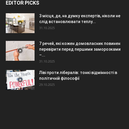
EDITOR PICKS
3 місця, де, на думку експертів, ніколи не
слід встановлювати теплу...
31.10.2025
7 речей, які кожен домовласник повинен
перевірити перед першими заморозками
–...
31.10.2025
Ліві проти лібералів: тонкі відмінності в
політичній філософії
29.10.2025