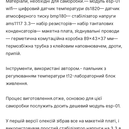
Матеріали, необхідні для саморобки.— модуль esp-01
wifi— цифровий датчик температури ds1820— датчик
атмосферного тиску bmp180— стабілізатор напруги
ams1117 3.3— набір резисторів— набір танталових
конденсаторів— макетна плата, з’єднувальні проводи
— герметична комутаційна коробка 89×43×37 мм—
термозбіжна трубка з клейовим наповнювачем, дроти,
припій.
Інструменти, використані автором.- паяльник з
регулюванням температури t12-лабораторний блок
живлення.
Процес виготовлення.отже, основою для цієї
саморобки послужить досить дешевий модуль esp-01.
У першій версії олексій зібрав все на макетній платі, і
використовував простий стабілізатор напруги на 3.3 в