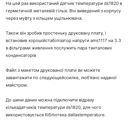
На цей раз використаний датчик температури ds1820 в
герметичній металевій гільзі. Він виведений з корпусу
через муфту з кільцем ущільнювача.
Також він зробив простеньку друковану плату, і
встановив хорошійстабілізатор напруги ams1117 на 3.3
в.фільтрами живлення послужить пара танталових
конденсаторів
Файл з макетом друкованої плати ви можете
завантажити по следующейссилке, люб’язно наданої
майстром.
До шини даних можна підключити відразу
кількадатчиків температури ds1820, для чого
використовується бібліотека dallastemperature.