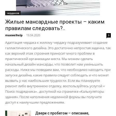
чердаков
Жилые мансардные проекты – каким
правилам следовать?..
maxwelhelp
-
19.04.2020
0
Адаптация чердака к жилому чердаку подразумевает создание
галлактического дизайна. Это достаточно непростая задачка, так
как верхний этаж строения приносит много проблем в
практической организации места. Мы можем сделать
начальный дизайн мансарды, что позволит нам уменьшить
расходы. Ниже мы поведаем вам, что необходимо находить при
запуске дизайна, какие правила следует соблюдать и что может
вызвать у нас наибольшие трудности. Если вы планируете
ремонт либо внутреннюю отделку, воспользуйтесь услугой «
Поиск подрядчика» , доступной на страничке «Калькуляторы
здания». После наполнения недлинной формы вы получите
доступ к наилучшим предложениям.
Двери с пробегом – описание,