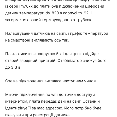
із серії lm78xx.до плати був підключений цифровий
датчик температури ds1820 в корпусі to-92, і
загерметизований термоусадочною трубкою.
Налаштування датчиків на сайті, і графік температури
на смартфоні виглядають ось так.
Плата живиться напругою 5в, і для цього підійде
старий зарядний пристрій. Стабілізатор знижує його
до 3.3 в.
Схема підключення виглядає наступним чином.
Маючи підключення по wifi до точки доступу з
інтернетом, плата передає дані на сайт. Останній
ідентифікує її за mac адресою. Його потрібно буде
вказувати при реєстрації датчика.