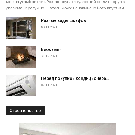
можна усамітнитися. Розташовувати туалетний столик поруч з
дверима нерозумно — хтось може ненавмисно його впустити...
Разные виды шкафов
08.11.2021
Биокамин
31.12.2021
Перед покупкой кондиционера…
07.11.2021
Строительство