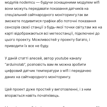
модулів nodemcu — будучи оснащеними модулем wifi
вони можуть передавати показання датчиків на
спеціальний сайтнародного моніторингу.так ви
зможете подивитися графіки або поточні показання
сенсорів своєї станції з будь-якої точки світу.там же на
карті відображаються всі метеостанції, підключені до
цього проекту. Можливостей у проекту багато, і
приводити їх все не буду.
У даній статті алесей, автор youtube каналу
“arduinolab”, розповість вам як можна зробити
цифровий датчик температури з wifi і передачею
даних на сайтнародного моніторингу.
Цей проект дуже простий у виготовленні, і з ним
впорається навіть початківець.