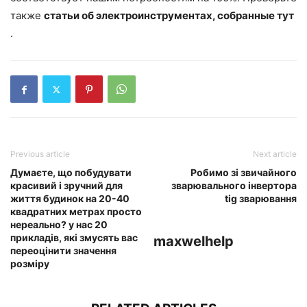
также
статьи об электроинструментах, собранные тут
.
Previous article
Next article
Думаєте, що побудувати
Робимо зі звичайного
красивий і зручний для
зварювального інвертора
життя будинок на 20-40
tig зварювання
квадратних метрах просто
нереально? у нас 20
прикладів, які змусять вас
maxwelhelp
переоцінити значення
розміру