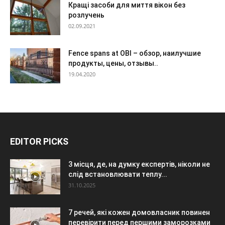
Кращі засоби для миття вікон без
розлучень
02.09.2021
Fence spans at OBI – обзор, наилучшие
продукты, цены, отзывы..
19.04.2020
EDITOR PICKS
3 місця, де, на думку експертів, ніколи не
слід встановлювати теплу...
31.10.2025
7 речей, які кожен домовласник повинен
перевірити перед першими заморозками