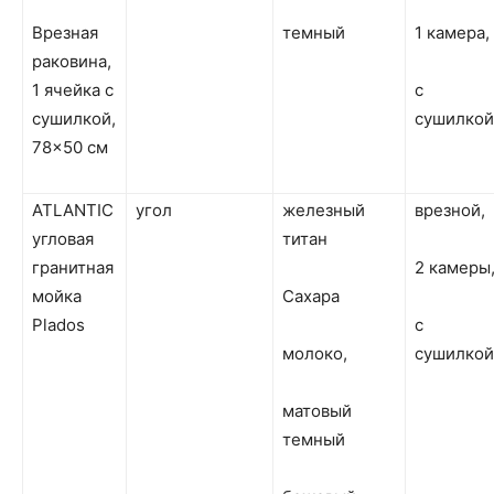
Врезная
темный
1 камера,
раковина,
1 ячейка с
с
сушилкой,
сушилкой
78×50 см
ATLANTIC
угол
железный
врезной,
угловая
титан
гранитная
2 камеры
мойка
Сахара
Plados
с
молоко,
сушилкой
матовый
темный