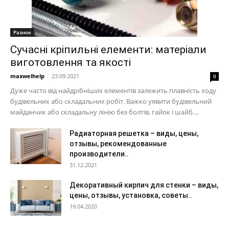
Разное
Сучасні кріпильні елементи: матеріали
виготовлення та якості
maxwelhelp
-
23.09.2021
0
Дуже часто від найдрібніших елементів залежить плавність ходу
будівельних або складальних робіт. Важко уявити будівельний
майданчик або складальну лінію без болтів, гайок і шайб....
Радиаторная решетка – виды, цены,
отзывы, рекомендованные
производители..
31.12.2021
Декоративный кирпич для стенки – виды,
цены, отзывы, установка, советы..
19.04.2020