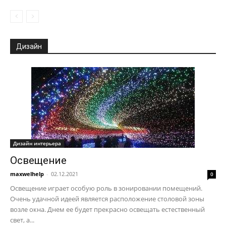
Дизайн
Дизайн интерьера
Освещение
maxwelhelp
-
02.12.2021
0
Освещение играет особую роль в зонировании помещений.
Очень удачной идеей является расположение столовой зоны
возле окна. Днем ее будет прекрасно освещать естественный
свет, а...