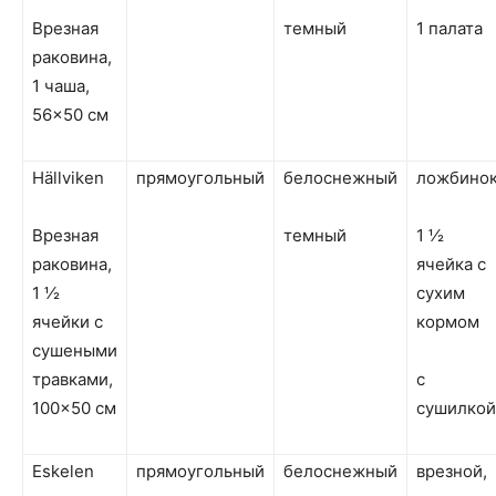
Врезная
темный
1 палата
раковина,
1 чаша,
56×50 см
Hällviken
прямоугольный
белоснежный
ложбино
Врезная
темный
1 ½
раковина,
ячейка с
1 ½
сухим
ячейки с
кормом
сушеными
травками,
с
100×50 см
сушилкой
Eskelen
прямоугольный
белоснежный
врезной,