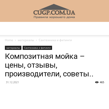
CUGP
Home
материалы
Сантехника и фитинги
материалы
Сантехника и фитинги
Строительный
Композитная мойка –
цены, отзывы,
производители, советы..
портал
31.12.2021
465