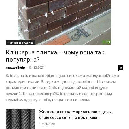
Ремонт и отделка
Клінкерна плитка – чому вона так
популярна?
maxwelhelp
-
04.12.2021
0
Клінкерна плитка матеріал з дуже високими експлуатаційними
характеристиками. Завдяки міцності, довговічності і великим
розмаїттям попит на цей облицювальний матеріал дуже
великий.Що таке «клінкер»?Клінкерна плитка – це різновид
кераміки, одержуваної однократним випалом.
Железная сетка – применение, цены,
отзывы, советы по покупкам..
19.04.2020