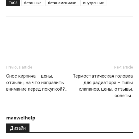
TAGS
бетонные
бетономешалки
внутренние
Previous article
Next article
Снос кирпича – цены,
Термостатическая головка
отзывы, на что направить
для радиатора – типы
внимание перед покупкой?..
клапанов, цены, отзывы,
советы..
maxwelhelp
Дизайн