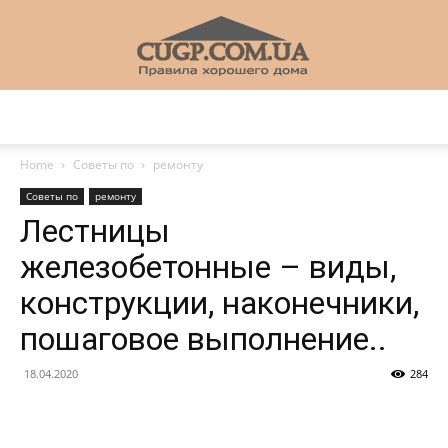
CUGP
Home
Советы по
ремонту
Советы по
ремонту
Строительный
Лестницы
железобетонные – виды,
конструкции, наконечники,
портал
пошаговое выполнение..
18.04.2020
284