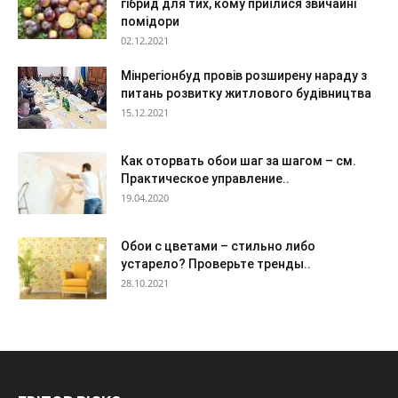
гібрид для тих, кому приїлися звичайні
помідори
02.12.2021
Мінрегіонбуд провів розширену нараду з
питань розвитку житлового будівництва
15.12.2021
Как оторвать обои шаг за шагом – см.
Практическое управление..
19.04.2020
Обои с цветами – стильно либо
устарело? Проверьте тренды..
28.10.2021