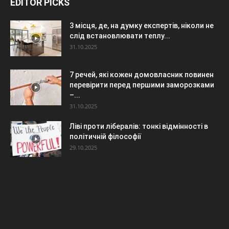
EDITOR PICKS
3 місця, де, на думку експертів, ніколи не
слід встановлювати теплу...
31.10.2025
7 речей, які кожен домовласник повинен
перевірити перед першими заморозками
–...
31.10.2025
Ліві проти лібералів: тонкі відмінності в
політичній філософії
29.10.2025