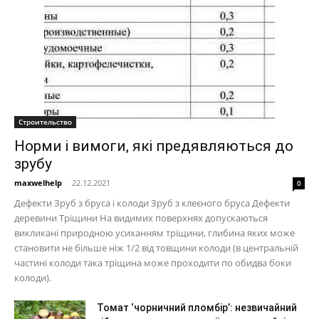
Строительство
Норми і вимоги, які предявляються до
зрубу
maxwelhelp
-
22.12.2021
0
Дефекти Зруб з бруса і колоди Зруб з клеєного бруса Дефекти
деревини Тріщини На видимих поверхнях допускаються
викликані природною усиханням тріщини, глибина яких може
становити не більше ніж 1/2 від товщини колоди (в центральній
частині колоди така тріщина може проходити по обидва боки
колоди).
Томат ‘чорничний пломбір’: незвичайний