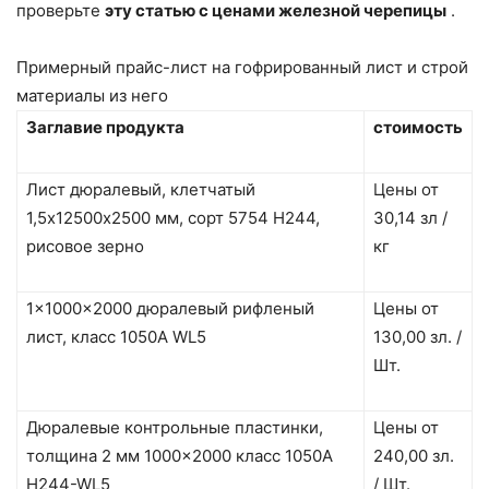
проверьте
эту статью с ценами железной черепицы
.
Примерный прайс-лист на гофрированный лист и строй
материалы из него
Заглавие продукта
стоимость
Лист дюралевый, клетчатый
Цены от
1,5х12500х2500 мм, сорт 5754 Н244,
30,14 зл /
рисовое зерно
кг
1x1000x2000 дюралевый рифленый
Цены от
лист, класс 1050A WL5
130,00 зл. /
Шт.
Дюралевые контрольные пластинки,
Цены от
толщина 2 мм 1000×2000 класс 1050A
240,00 зл.
H244-WL5
/ Шт.