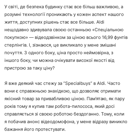
У світі, де безпека будинку стає все більш важливою, а
розумні технології проникають у кожен аспект нашого
життя, доступних рішень стає все більше. Aldi
нещодавно здивувала своєю останньою «Спеціальною
покупкою» — відеодзвінком за ціною всього 16,99 фунтів
стерлінгів. І, зізнаюся, це викликало у мене змішані
почуття. З одного боку, ціна просто неймовірна, з
іншого боку, чи можна очікувати високої якості від
пристрою за таку ціну?
Я вже деякий час стежу за “Specialbuys” в Aldi. Часто
вони є справжньою знахідкою, що дозволяє отримати
якісний товар за привабливою ціною. Пам’ятаю, як пару
років тому я купив там робота-пилососа, який досі
справляється зі своєю роботою бездоганно. Тому, коли
я побачив анонс відеодомофона, у мене відразу виникло
бажання його протестувати.