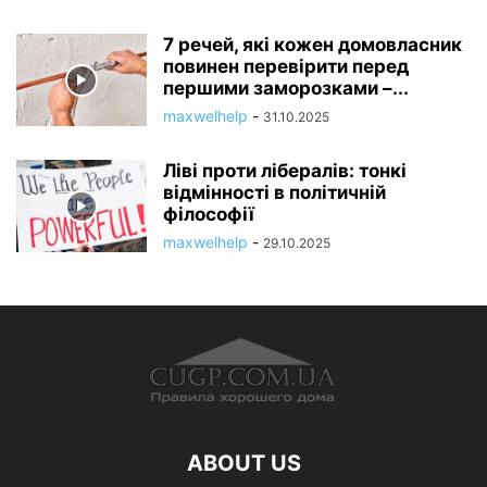
7 речей, які кожен домовласник
повинен перевірити перед
першими заморозками –...
maxwelhelp
-
31.10.2025
Ліві проти лібералів: тонкі
відмінності в політичній
філософії
maxwelhelp
-
29.10.2025
ABOUT US