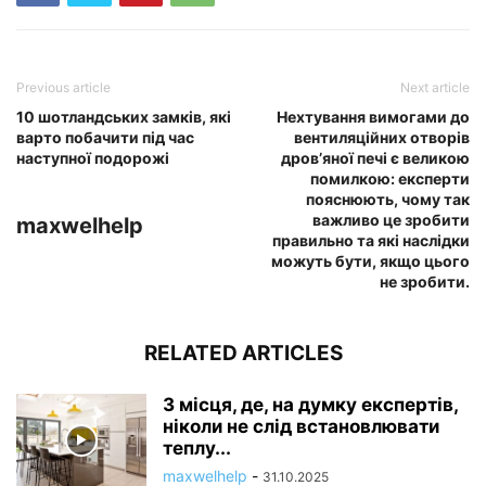
Previous article
Next article
10 шотландських замків, які
Нехтування вимогами до
варто побачити під час
вентиляційних отворів
наступної подорожі
дров’яної печі є великою
помилкою: експерти
пояснюють, чому так
важливо це зробити
maxwelhelp
правильно та які наслідки
можуть бути, якщо цього
не зробити.
RELATED ARTICLES
3 місця, де, на думку експертів,
ніколи не слід встановлювати
теплу...
maxwelhelp
-
31.10.2025