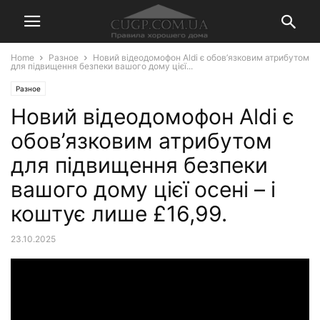
Home
Разное
Новий відеодомофон Aldi є обов’язковим атрибутом
для підвищення безпеки вашого дому цієї...
Разное
Новий відеодомофон Aldi є
обов’язковим атрибутом
для підвищення безпеки
вашого дому цієї осені – і
коштує лише £16,99.
23.10.2025