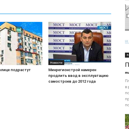
Р
Новости
П
олице подрастут
Минрегионстрой намерен
ma
продлить ввод в эксплуатацию
П
самостроев до 2012 года
в 
п
п
по