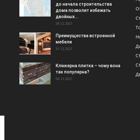
до начала строительства
О
дома позволит избежать
двойных...
С
28.12.2021
To
Преимущества встроенной
Н
мебели
Д
31.12.2021
С
С
Клінкерна плитка – чому вона
так популярна?
Д
04.12.2021