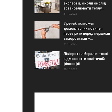
експертів, ніколи не слід
встановлювати теплу...
31.10.2025
7 речей, які кожен
домовласник повинен
перевірити перед першими
заморозками –...
31.10.2025
Ліві проти лібералів: тонкі
відмінності в політичній
філософії
29.10.2025