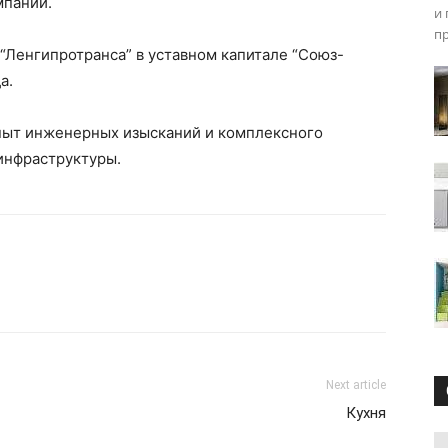
мпании.
и 
п
 “Ленгипротранса” в уставном капитале “Союз-
а.
пыт инженерных изысканий и комплексного
инфраструктуры.
Next article
Кухня