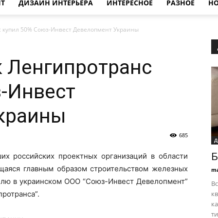
НТ
ДИЗАЙН ИНТЕРЬЕРА
ИНТЕРЕСНОЕ
РАЗНОЕ
НО
 купил 50% Союз-Инвест Девелопмент Украины
 Ленгипротранс
-Инвест
краины
685
Д
Б
ших российских проектных организаций в области
щаяся главным образом строительством железных
ma
долю в украинском ООО “Союз-Инвест Девелопмент”
Вс
протранса”.
к
ка
ти