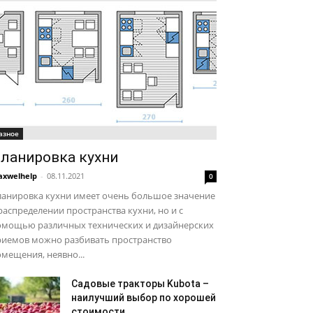
азное
ланировка кухни
xwelhelp
-
08.11.2021
0
ланировка кухни имеет очень большое значение
распределении пространства кухни, но и с
омощью различных технических и дизайнерских
риемов можно разбивать пространство
мещения, неявно...
Садовые тракторы Kubota –
наилучший выбор по хорошей
стоимости..