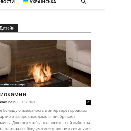
ВОСТИ
УКРАЇНСЬКА
Дизайн
изайн интерьера
иокамин
xwelhelp
-
31.12.2021
0
е большую известность в интерьере городских
вартир и загородных домов приобретают
мины. Для того чтобы остановить свой выбор на
пе камина необходимо всесторонне взвесить все