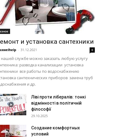
азное
емонт и установка сантехники
xwelhelp
-
31.12.2021
0
 нашей службе можно заказать любую услугу
нтехника: разводка канализации установка
антехники все работы по водоснабжению
становка сантехнических приборов замена труб
доснабжения и др.
Ліві проти лібералів: тонкі
відмінності в політичній
філософії
29.10.2025
Создание комфортных
условий