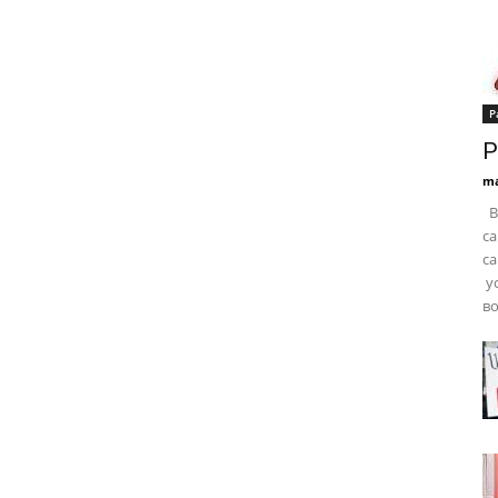
Р
Р
ma
В
са
с
у
во