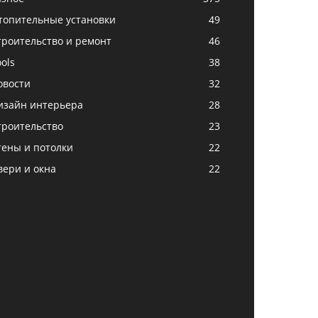
топительные установки
49
троительство и ремонт
46
ols
38
овости
32
изайн интерьера
28
троительство
23
тены и потолки
22
вери и окна
22