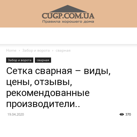
CUGP
Home
Забор и ворота
сварная
Забор и ворота
сварная
Строительный
Сетка сварная – виды,
цены, отзывы,
рекомендованные
портал
производители..
19.04.2020
370