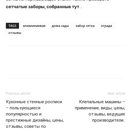
сетчатые заборы, собранные тут
.
TAGS
алюминиевая
дома сады
забор сетка
ограда
отзывы
Previous article
Next article
Кухонные стенные росписи
Клепальные машины –
– пользующиеся
применение, виды, цены,
популярностью и
отзывы, ведущие
престижные дизайны, цены,
производители..
отзывы, советы по