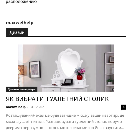
расположению..
maxwelhelp
Дизайн
Дизайн интерьера
ЯК ВИБРАТИ ТУАЛЕТНИЙ СТОЛИК
maxwelhelp
-
31.12.2021
0
РозташуванняНехай це буде затишне місце у вашій квартирі, де
можна усамітнитися. Розташовувати туалетний столик поруч з
дверима нерозумно — хтось може ненавмисно його впустити...