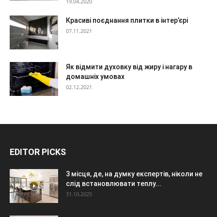
19.04.2020
Красиві поєднання плитки в інтер’єрі
07.11.2021
Як відмити духовку від жиру і нагару в
домашніх умовах
02.12.2021
EDITOR PICKS
3 місця, де, на думку експертів, ніколи не
слід встановлювати теплу...
31.10.2025