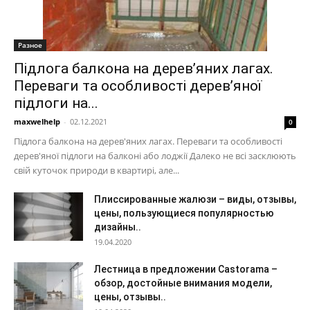
Разное
Підлога балкона на дерев’яних лагах.
Переваги та особливості дерев’яної
підлоги на...
maxwelhelp
-
02.12.2021
0
Підлога балкона на дерев'яних лагах. Переваги та особливості
дерев'яної підлоги на балконі або лоджії Далеко не всі засклюють
свій куточок природи в квартирі, але...
Плиссированные жалюзи – виды, отзывы,
цены, пользующиеся популярностью
дизайны..
19.04.2020
Лестница в предложении Castorama –
обзор, достойные внимания модели,
цены, отзывы..