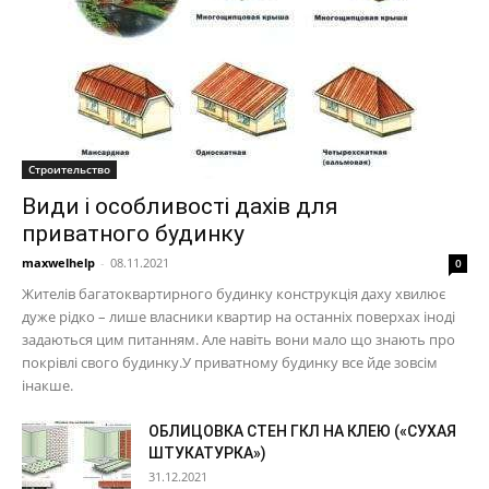
Строительство
Види і особливості дахів для
приватного будинку
maxwelhelp
-
08.11.2021
0
Жителів багатоквартирного будинку конструкція даху хвилює
дуже рідко – лише власники квартир на останніх поверхах іноді
задаються цим питанням. Але навіть вони мало що знають про
покрівлі свого будинку.У приватному будинку все йде зовсім
інакше.
ОБЛИЦОВКА СТЕН ГКЛ НА КЛЕЮ («СУХАЯ
ШТУКАТУРКА»)
31.12.2021