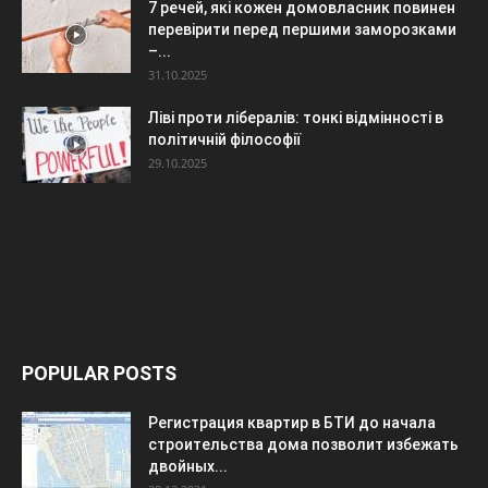
7 речей, які кожен домовласник повинен
перевірити перед першими заморозками
–...
31.10.2025
Ліві проти лібералів: тонкі відмінності в
політичній філософії
29.10.2025
POPULAR POSTS
Регистрация квартир в БТИ до начала
строительства дома позволит избежать
двойных...