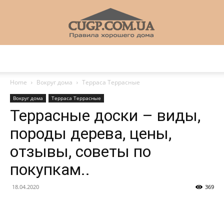
CUGP
Home
Вокруг дома
Терраса Террасные
Вокруг дома
Терраса Террасные
Строительный
Террасные доски – виды,
породы дерева, цены,
отзывы, советы по
портал
покупкам..
18.04.2020
369