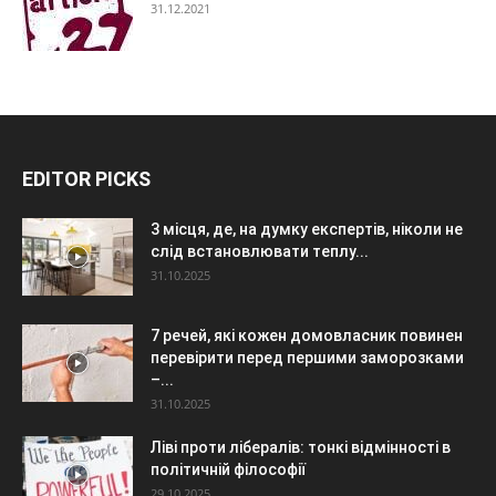
31.12.2021
EDITOR PICKS
3 місця, де, на думку експертів, ніколи не
слід встановлювати теплу...
31.10.2025
7 речей, які кожен домовласник повинен
перевірити перед першими заморозками
–...
31.10.2025
Ліві проти лібералів: тонкі відмінності в
політичній філософії
29.10.2025