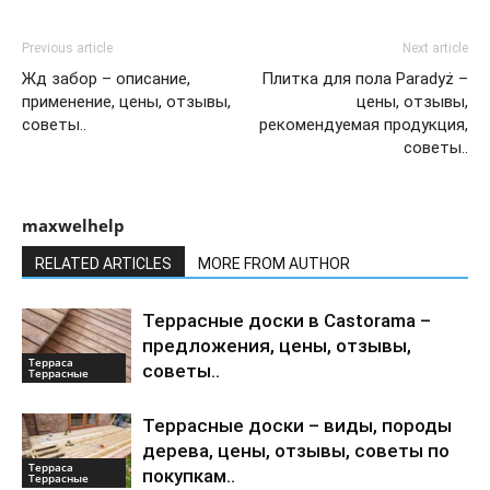
Previous article
Next article
Жд забор – описание,
Плитка для пола Paradyż –
применение, цены, отзывы,
цены, отзывы,
советы..
рекомендуемая продукция,
советы..
maxwelhelp
RELATED ARTICLES
MORE FROM AUTHOR
Террасные доски в Castorama –
предложения, цены, отзывы,
Терраса
советы..
Террасные
Террасные доски – виды, породы
дерева, цены, отзывы, советы по
Терраса
покупкам..
Террасные