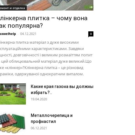
емонт и отделка
лінкерна плитка – чому вона
ак популярна?
xwelhelp
-
04.12.2021
0
інкерна плитка матеріал з дуже високими
сплуатаційними характеристиками. Завдяки
цності, довговічності і великим розмаїттям попит
а цей облицювальний матеріал дуже великий.Що
ке «клінкер»?Клінкерна плитка – це різновид
раміки, одержуваної однократним випалом.
Какие края газона вы должны
избрать?..
19.04.2020
Металлочерепица и
профнастил
06.12.2021