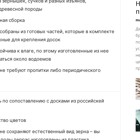
 зернышек, сучков и разных изъянов,
Н
древесной породы
п
ная сборка
ma
Де
собраны из готовых частей, которые в комплекте
б
жные для крепления досок
п
ус
ойчива к влаге, по этому изготовленные из нее
не
аться около водоемов
це
пр
не требуют пропитки либо периодического
 по сопоставлению с досками из российскей
тво цветов
не сохраняют естественный вид зерна – вы
 полы террас изготовлены из пластика