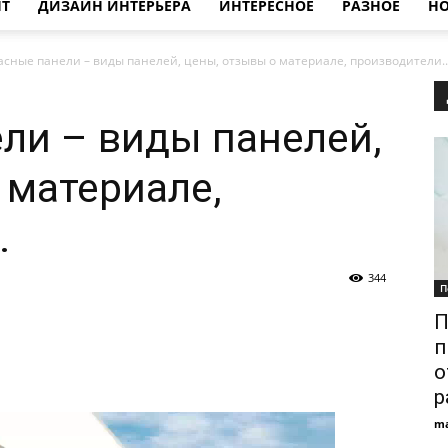
НТ
ДИЗАЙН ИНТЕРЬЕРА
ИНТЕРЕСНОЕ
РАЗНОЕ
НО
асные панели – виды панелей, цены, отзывы о материале, производители..
ли – виды панелей,
 материале,
.
344
П
П
п
о
р
ma