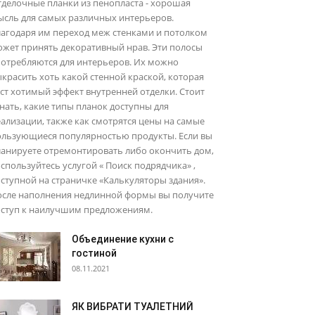
делочные планки из пенопласта - хорошая
ысль для самых различных интерьеров.
лагодаря им переход меж стенками и потолком
ожет принять декоративный нрав. Эти полосы
потребляются для интерьеров. Их можно
красить хоть какой стенной краской, которая
ст хотимый эффект внутренней отделки. Стоит
нать, какие типы планок доступны для
ализации, также как смотрятся цены на самые
ользующиеся популярностью продукты. Если вы
ланируете отремонтировать либо окончить дом,
спользуйтесь услугой « Поиск подрядчика» ,
ступной на страничке «Калькуляторы здания».
осле наполнения недлинной формы вы получите
оступ к наилучшим предложениям.
Объединение кухни с
гостиной
08.11.2021
ЯК ВИБРАТИ ТУАЛЕТНИЙ