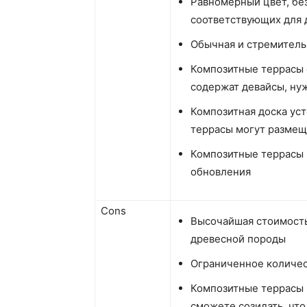
Равномерный цвет, без
соответствующих для 
Обычная и стремитель
Композитные террасы 
содержат девайсы, ну
Композитная доска уст
террасы могут размещ
Композитные террасы 
обновления
Cons
Высочайшая стоимость
древесной породы
Ограниченное количес
Композитные террасы 
сможете созидать, что