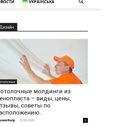
ВОСТИ
УКРАЇНСЬКА
Дизайн
отолочные
отолочные молдинги из
енопласта – виды, цены,
тзывы, советы по
асположению..
xwelhelp
-
19.04.2020
0