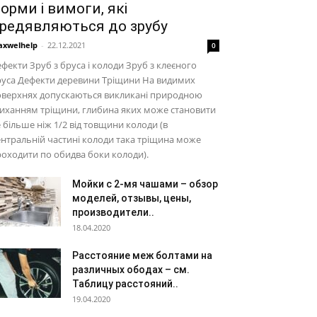
орми і вимоги, які
редявляються до зрубу
xwelhelp
-
22.12.2021
0
фекти Зруб з бруса і колоди Зруб з клеєного
руса Дефекти деревини Тріщини На видимих
оверхнях допускаються викликані природною
иханням тріщини, глибина яких може становити
 більше ніж 1/2 від товщини колоди (в
нтральній частині колоди така тріщина може
оходити по обидва боки колоди).
Мойки с 2-мя чашами – обзор
моделей, отзывы, цены,
производители..
18.04.2020
Расстояние меж болтами на
различных ободах – см.
Таблицу расстояний..
19.04.2020