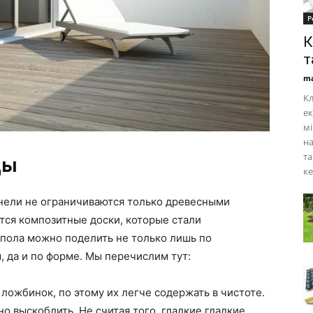
Р
К
т
ma
Кл
ек
мі
н
та
ды
ке
нели не ограничиваются только древесными
ются композитные доски, которые стали
 пола можно поделить не только лишь по
, да и по форме. Мы перечислим тут:
 ложбинок, по этому их легче содержать в чистоте.
о выскоблить. Не считая того, гладкие гладкие