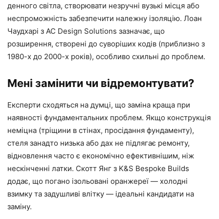
денного світла, створювати незручні вузькі місця або
неспроможність забезпечити належну ізоляцію. Лоан
Чаудхарі з AC Design Solutions зазначає, що
розширення, створені до суворіших кодів (приблизно з
1980-х до 2000-х років), особливо схильні до проблем.
Мені замінити чи відремонтувати?
Експерти сходяться на думці, що заміна краща при
наявності фундаментальних проблем. Якщо конструкція
неміцна (тріщини в стінах, просідання фундаменту),
стеля занадто низька або дах не підлягає ремонту,
відновлення часто є економічно ефективнішим, ніж
нескінченні латки. Скотт Янг з K&S Bespoke Builds
додає, що погано ізольовані оранжереї — холодні
взимку та задушливі влітку — ідеальні кандидати на
заміну.