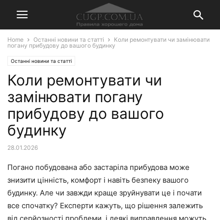
Home
Останні новини та статті
Коли ремонтувати чи замінювати
погану прибудову до вашого будинку
Останні новини та статті
Коли ремонтувати чи
замінювати погану
прибудову до вашого
будинку
28.01.2026
Погано побудована або застаріла прибудова може
знизити цінність, комфорт і навіть безпеку вашого
будинку. Але чи завжди краще зруйнувати це і почати
все спочатку? Експерти кажуть, що рішення залежить
від серйозності проблеми, і деякі виправлення можуть