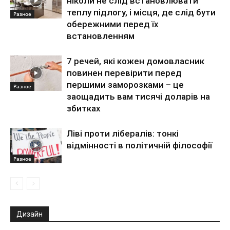
ніколи не слід встановлювати
теплу підлогу, і місця, де слід бути
Разное
обережними перед їх
встановленням
7 речей, які кожен домовласник
повинен перевірити перед
першими заморозками – це
Разное
заощадить вам тисячі доларів на
збитках
Ліві проти лібералів: тонкі
відмінності в політичній філософії
Разное
Дизайн