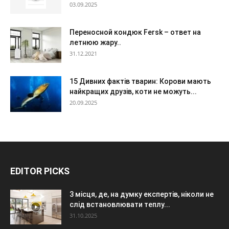
03.09.2025
Переносной кондюк Fersk – ответ на
летнюю жару..
31.12.2021
15 Дивних фактів тварин: Корови мають
найкращих друзів, коти не можуть...
20.09.2025
EDITOR PICKS
3 місця, де, на думку експертів, ніколи не
слід встановлювати теплу...
31.10.2025