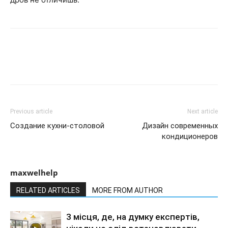
Previous article
Next article
Создание кухни-столовой
Дизайн современных
кондиционеров
maxwelhelp
RELATED ARTICLES
MORE FROM AUTHOR
3 місця, де, на думку експертів,