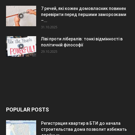
7 речей, які кожен домовласник повинен
перевірити перед першими заморозками
–...
31.10.2025
Ліві проти лібералів: тонкі відмінності в
політичній філософії
29.10.2025
POPULAR POSTS
Регистрация квартир в БТИ до начала
строительства дома позволит избежать