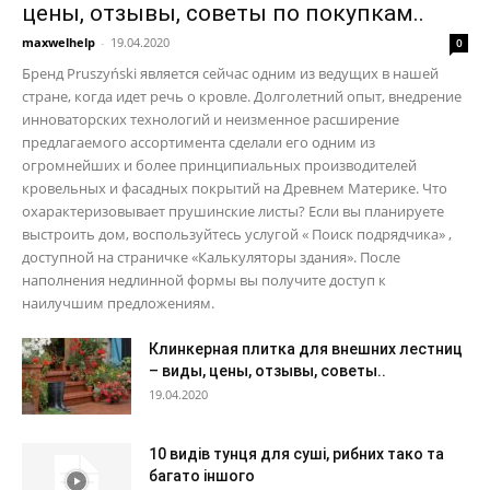
цены, отзывы, советы по покупкам..
maxwelhelp
-
19.04.2020
0
Бренд Pruszyński является сейчас одним из ведущих в нашей
стране, когда идет речь о кровле. Долголетний опыт, внедрение
инноваторских технологий и неизменное расширение
предлагаемого ассортимента сделали его одним из
огромнейших и более принципиальных производителей
кровельных и фасадных покрытий на Древнем Материке. Что
охарактеризовывает прушинские листы? Если вы планируете
выстроить дом, воспользуйтесь услугой « Поиск подрядчика» ,
доступной на страничке «Калькуляторы здания». После
наполнения недлинной формы вы получите доступ к
наилучшим предложениям.
Клинкерная плитка для внешних лестниц
– виды, цены, отзывы, советы..
19.04.2020
10 видів тунця для суші, рибних тако та
багато іншого