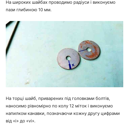
На широких шайбах проводимо радіуси і виконуємо
пази глибиною 10 мм.
На торці шайб, приварених під головками болтів,
наносимо рівномірно по колу 12 міток і виконуємо
напилком канавки, позначаючи кожну другу цифрами
від «i» до «vi».