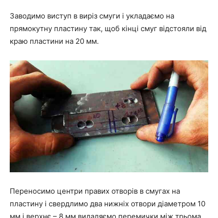
Заводимо виступ в виріз смуги і укладаємо на
прямокутну пластину так, щоб кінці смуг відстояли від
краю пластини на 20 мм.
Переносимо центри правих отворів в смугах на
пластину і свердлимо два нижніх отвори діаметром 10
мм і верхнє – 8 мм.видаляємо перемички між трьома