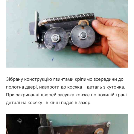
Зібрану конструкцію гвинтами кріпимо зсередини до
полотна двері, навпроти до косяка – деталь з куточка.
При закриванні дверей засувка ковзає по похилій грані
деталі на косяку і в кінці падає в зазор.