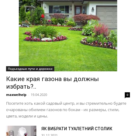
Подъездные пути и дорожки
Какие края газона вы должны
избрать?..
maxwelhelp
-
19.04.2020
0
Посетите хоть какой садовый центр, и вы стремительно будете
очарованы обилием газонов по бокам - их размеры, стили,
цвета, модели и цены.
ЯК ВИБРАТИ ТУАЛЕТНИЙ СТОЛИК
31.12.2021