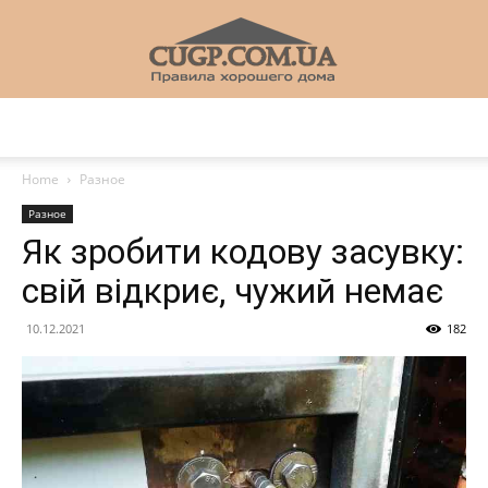
CUGP
Home
Разное
Разное
Строительный
Як зробити кодову засувку:
свій відкриє, чужий немає
портал
10.12.2021
182