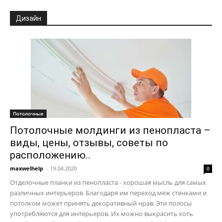
Дизайн
Потолочные
Потолочные молдинги из пенопласта –
виды, цены, отзывы, советы по
расположению..
maxwelhelp
-
19.04.2020
0
Отделочные планки из пенопласта - хорошая мысль для самых
различных интерьеров. Благодаря им переход меж стенками и
потолком может принять декоративный нрав. Эти полосы
употребляются для интерьеров. Их можно выкрасить хоть