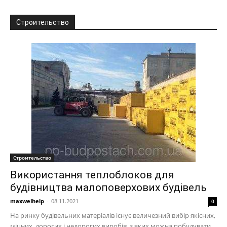
Строительство
Строительство
Використання теплоблоков для
будівництва малоповерхових будівель
maxwelhelp
-
08.11.2021
0
На ринку будівельних матеріалів існує величезний вибір якісних,
міцних, дорогих і недорогих виробів, з яких можна побудувати