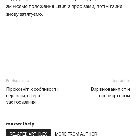
змінюємо положення шайб з прорізами, потім гайки
знову затягуємо.
Previous article
Next article
Піроксеніт: особливості,
Вирівнювання стін
переваги, сфера
гіпсокартоном
застосування
maxwelhelp
RELATED ARTICLES
MORE FROM AUTHOR