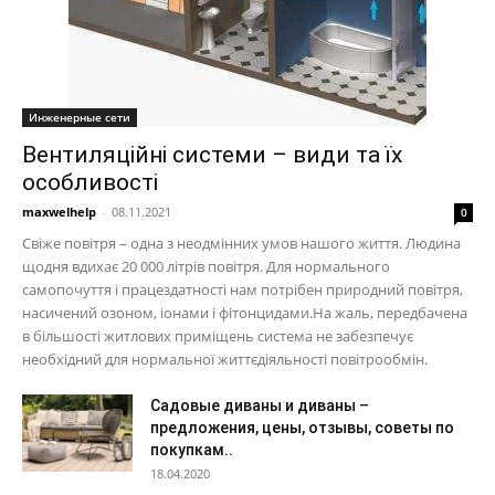
Инженерные сети
Вентиляційні системи – види та їх
особливості
maxwelhelp
-
08.11.2021
0
Свіже повітря – одна з неодмінних умов нашого життя. Людина
щодня вдихає 20 000 літрів повітря. Для нормального
самопочуття і працездатності нам потрібен природний повітря,
насичений озоном, іонами і фітонцидами.На жаль, передбачена
в більшості житлових приміщень система не забезпечує
необхідний для нормальної життєдіяльності повітрообмін.
Садовые диваны и диваны –
предложения, цены, отзывы, советы по
покупкам..
18.04.2020