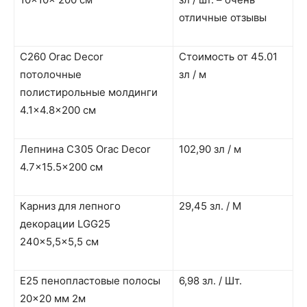
отличные отзывы
C260 Orac Decor
Стоимость от 45.01
потолочные
зл / м
полистирольные молдинги
4.1×4.8×200 см
Лепнина C305 Orac Decor
102,90 зл / м
4.7×15.5×200 см
Карниз для лепного
29,45 зл. / М
декорации LGG25
240×5,5×5,5 см
E25 пенопластовые полосы
6,98 зл. / Шт.
20×20 мм 2м