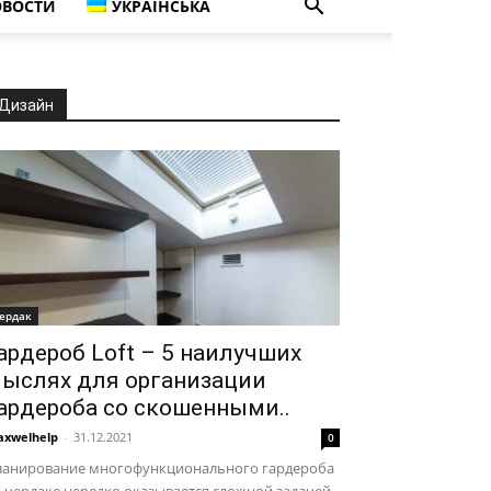
ВОСТИ
УКРАЇНСЬКА
Дизайн
ердак
ардероб Loft – 5 наилучших
ыслях для организации
ардероба со скошенными..
xwelhelp
-
31.12.2021
0
ланирование многофункционального гардероба