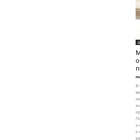
Д
М
о
п
ma
В 
ве
о
ма
кр
П
и 
о 
р