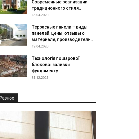
Современные реализации
традиционного стиля..
18.04.2020
Террасные панели – виды
панелей, цены, отзывы о
материале, производители..
19.04.2020
Технологія пошарової і
блокової заливки
фундаменту
31.12.2021
Разное