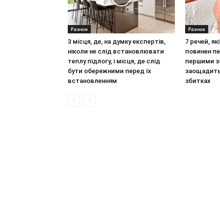
Разное
Разное
3 місця, де, на думку експертів,
7 речей, я
ніколи не слід встановлювати
повинен п
теплу підлогу, і місця, де слід
першими з
бути обережними перед їх
заощадить 
встановленням
збитках