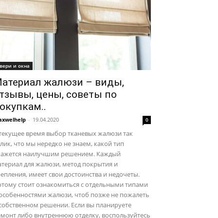
вери и окна
атериал жалюзи – виды,
тзывы, цены, советы по
окупкам..
xwelhelp
-
19.04.2020
0
текущее время выбор тканевых жалюзи так
лик, что мы нередко не знаем, какой тип
кажется наилучшим решением. Каждый
териал для жалюзи, метод покрытия и
епления, имеет свои достоинства и недочеты.
отому стоит ознакомиться с отдельными типами
особенностями жалюзи, чтоб позже не пожалеть
собственном решении. Если вы планируете
емонт либо внутреннюю отделку, воспользуйтесь