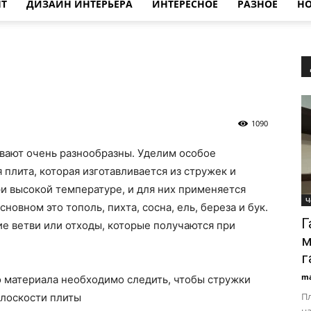
НТ
ДИЗАЙН ИНТЕРЬЕРА
ИНТЕРЕСНОЕ
РАЗНОЕ
НО
1090
вают очень разнообразны. Уделим особое
плита, которая изготавливается из стружек и
и высокой температуре, и для них применяется
Ч
овном это тополь, пихта, сосна, ель, береза и бук.
Г
е ветви или отходы, которые получаются при
м
г
ma
 материала необходимо следить, чтобы стружки
П
плоскости плиты