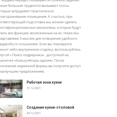
 чердаке нередко оказывается сложной задачей.
амые большие трудности вызывают скосы,
оторые затрудняют практическое
благораживание помещения. К счастью, при
оответствующей подготовке мы можем сделать
ногофункциональные механизмы, которые будут
лать все функции, возложенные на их. Ниже мы
едставляем 5 мыслях для сотворения удобного
рдероба со скошением. Если вы планируете
емонт либо внутреннюю отделку, воспользуйтесь
лугой « Поиск подрядчика» , доступной на
раничке «Калькуляторы здания». После
аполнения недлинной формы вы получите доступ
 наилучшим предложениям.
Рабочая зона кухни
31.12.2021
Создание кухни-столовой
04.12.2021