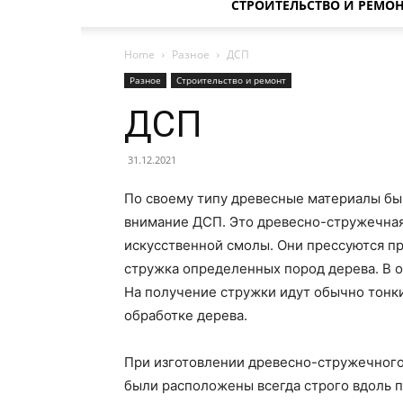
СТРОИТЕЛЬСТВО И РЕМО
Home
Разное
ДСП
Разное
Строительство и ремонт
ДСП
31.12.2021
По своему типу древесные материалы бы
внимание ДСП. Это древесно-стружечная 
искусственной смолы. Они прессуются пр
стружка определенных пород дерева. В осн
На получение стружки идут обычно тонки
обработке дерева.
При изготовлении древесно-стружечного
были расположены всегда строго вдоль 