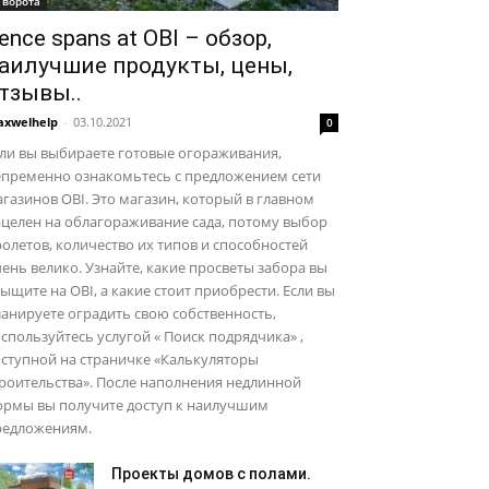
 ворота
ence spans at OBI – обзор,
аилучшие продукты, цены,
тзывы..
xwelhelp
-
03.10.2021
0
ли вы выбираете готовые огораживания,
епременно ознакомьтесь с предложением сети
газинов OBI. Это магазин, который в главном
целен на облагораживание сада, потому выбор
олетов, количество их типов и способностей
ень велико. Узнайте, какие просветы забора вы
ыщите на OBI, а какие стоит приобрести. Если вы
анируете оградить свою собственность,
спользуйтесь услугой « Поиск подрядчика» ,
ступной на страничке «Калькуляторы
роительства». После наполнения недлинной
ормы вы получите доступ к наилучшим
редложениям.
Проекты домов с полами.