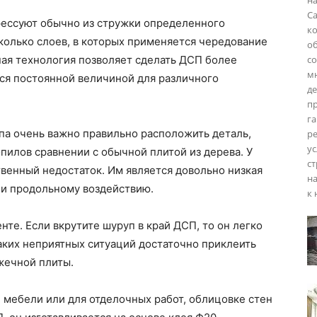
на
С
ессуют обычно из стружки определенного
к
колько слоев, в которых применяется чередование
о
ная технология позволяет сделать ДСП более
с
м
тся постоянной величиной для различного
де
пр
га
па очень важно правильно расположить деталь,
р
ус
пилов сравнении с обычной плитой из дерева. У
ст
венный недостаток. Им является довольно низкая
н
и продольному воздействию.
к
нте. Если вкрутите шуруп в край ДСП, то он легко
аких неприятных ситуаций достаточно приклеить
жечной плиты.
 мебели или для отделочных работ, облицовке стен