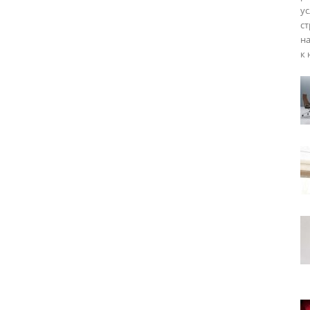
ус
ст
н
к