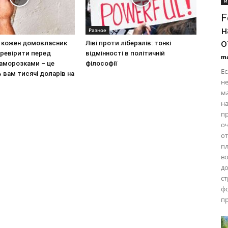
и
F
н
Разное
о
кі кожен домовласник
Ліві проти лібералів: тонкі
еревірити перед
відмінності в політичній
ma
аморозками – це
філософії
Ес
вам тисячі доларів на
н
ма
на
пр
оч
от
пл
во
до
ст
ф
п