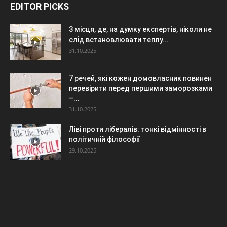
EDITOR PICKS
3 місця, де, на думку експертів, ніколи не
слід встановлювати теплу...
31.10.2025
7 речей, які кожен домовласник повинен
перевірити перед першими заморозками
–...
31.10.2025
Ліві проти лібералів: тонкі відмінності в
політичній філософії
29.10.2025