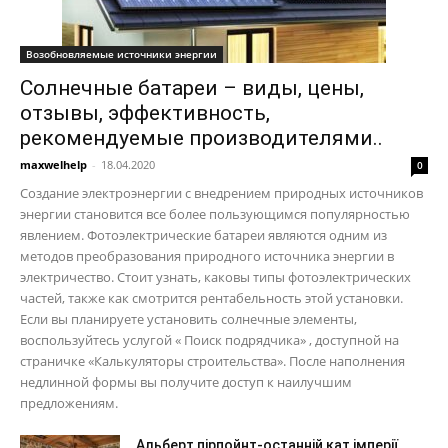
Возобновляемые источники энергии
Солнечные батареи – виды, цены,
отзывы, эффективность,
рекомендуемые производителями..
maxwelhelp
-
18.04.2020
0
Создание электроэнергии с внедрением природных источников
энергии становится все более пользующимся популярностью
явлением. Фотоэлектрические батареи являются одним из
методов преобразования природного источника энергии в
электричество. Стоит узнать, каковы типы фотоэлектрических
частей, также как смотрится рентабельность этой установки.
Если вы планируете установить солнечные элементы,
воспользуйтесь услугой « Поиск подрядчика» , доступной на
страничке «Калькуляторы строительства». После наполнения
недлинной формы вы получите доступ к наилучшим
предложениям.
Альберт пірпойнт-останній кат імперії