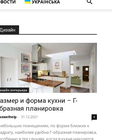
ВОСТИ
УКРАЇНСЬКА
Дизайн
изайн интерьера
азмер и форма кухни – Г-
бразная планировка
xwelhelp
-
31.12.2021
0
 небольших помещениях, по форме близких к
адрату, наиболее удобна Г-образная планировка,
особенно в тех случаях, когда в кухне находится