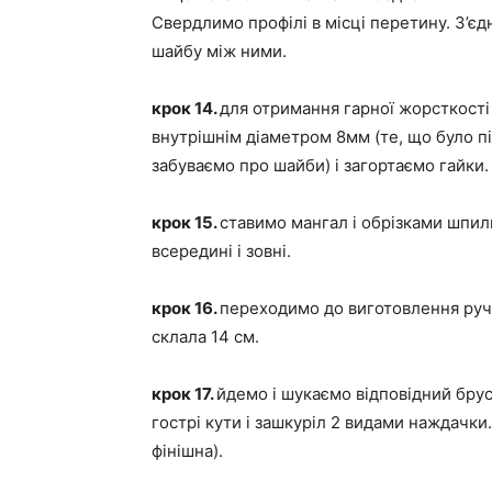
Свердлимо профілі в місці перетину. З’
шайбу між ними.
крок 14.
для отримання гарної жорсткості 
внутрішнім діаметром 8мм (те, що було п
забуваємо про шайби) і загортаємо гайки.
крок 15.
ставимо мангал і обрізками шпиль
всередині і зовні.
крок 16.
переходимо до виготовлення ручк
склала 14 см.
крок 17.
йдемо і шукаємо відповідний брусо
гострі кути і зашкуріл 2 видами наждачк
фінішна).