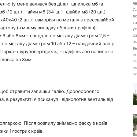
я
гелію (у мене валявся без діла)- шпилька м6 (в
С
 (12 шт.)- гайки м6 (34 шт)- шайби м8 (20 шт.)-
вк
15х40х40 (2 шт.)- саморізи по металу з прессшайбой
ти
картону (в моєму випадку обрізки профілів)-
уп
и
м 6 або 8мм – свердло по металу діаметром 2,5 –
вы
 по металу діаметром 10 або 12 – наждачний папір
вы
лгарка- шуруповертдрель, – надфіль або напилок з
по
оловка на 8мм
«К
н
н
 щоб стравити залишки гелію. Доооооооолго
, в результаті я психанул і відколотив вентиль від
болгаркою. Після розпилу знімаємо фаску з країв
ки і гострих країв.