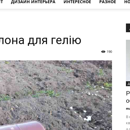
НТ
ДИЗАЙН ИНТЕРЬЕРА
ИНТЕРЕСНОЕ
РАЗНОЕ
НО
лона для гелію
190
Д
Р
о
ma
В
кв
а 