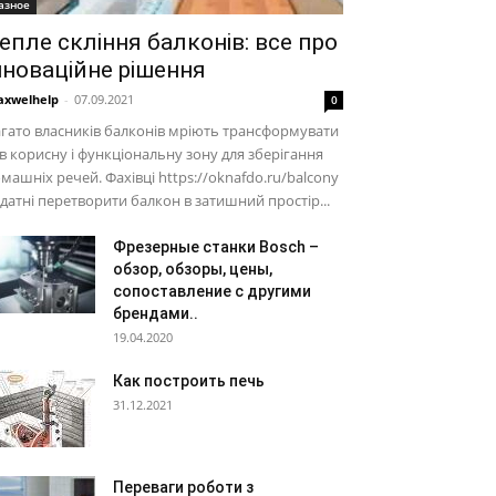
азное
епле скління балконів: все про
нноваційне рішення
xwelhelp
-
07.09.2021
0
гато власників балконів мріють трансформувати
 в корисну і функціональну зону для зберігання
машніх речей. Фахівці https://oknafdo.ru/balcony
здатні перетворити балкон в затишний простір...
Фрезерные станки Bosch –
обзор, обзоры, цены,
сопоставление с другими
брендами..
19.04.2020
Как построить печь
31.12.2021
Переваги роботи з