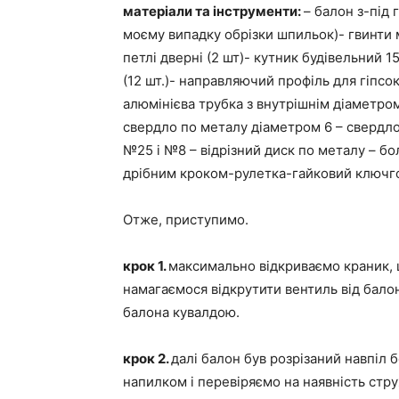
матеріали та інструменти:
– балон з-під 
моєму випадку обрізки шпильок)- гвинти м6
петлі дверні (2 шт)- кутник будівельний 
(12 шт.)- направляючий профіль для гіпсо
алюмінієва трубка з внутрішнім діаметро
свердло по металу діаметром 6 – свердло
№25 і №8 – відрізний диск по металу – бо
дрібним кроком-рулетка-гайковий ключг
Отже, приступимо.
крок 1.
максимально відкриваємо краник,
намагаємося відкрутити вентиль від балона
балона кувалдою.
крок 2.
далі балон був розрізаний навпіл 
напилком і перевіряємо на наявність струж