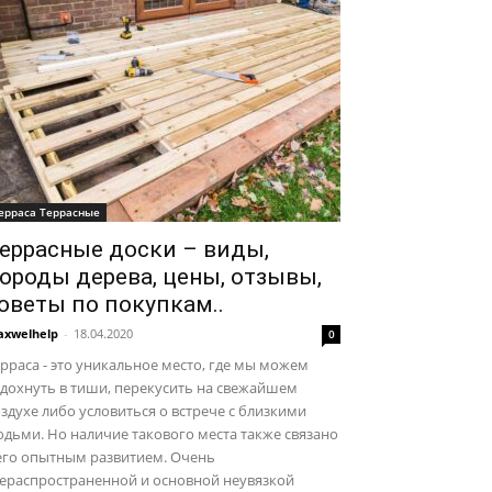
ерраса Террасные
еррасные доски – виды,
ороды дерева, цены, отзывы,
оветы по покупкам..
xwelhelp
-
18.04.2020
0
рраса - это уникальное место, где мы можем
дохнуть в тиши, перекусить на свежайшем
здухе либо условиться о встрече с близкими
дьми. Но наличие такового места также связано
его опытным развитием. Очень
сераспространенной и основной неувязкой