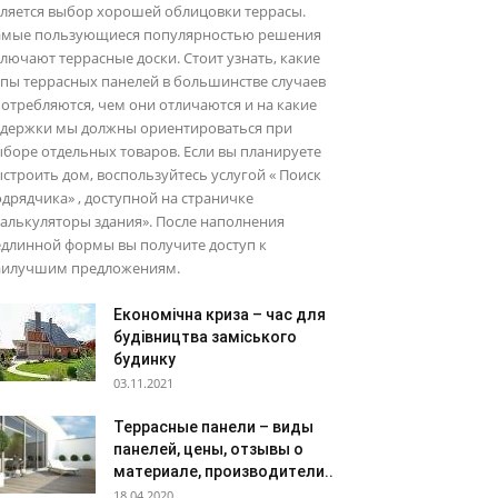
вляется выбор хорошей облицовки террасы.
амые пользующиеся популярностью решения
лючают террасные доски. Стоит узнать, какие
пы террасных панелей в большинстве случаев
отребляются, чем они отличаются и на какие
здержки мы должны ориентироваться при
боре отдельных товаров. Если вы планируете
строить дом, воспользуйтесь услугой « Поиск
дрядчика» , доступной на страничке
алькуляторы здания». После наполнения
едлинной формы вы получите доступ к
аилучшим предложениям.
Економічна криза – час для
будівництва заміського
будинку
03.11.2021
Террасные панели – виды
панелей, цены, отзывы о
материале, производители..
18.04.2020