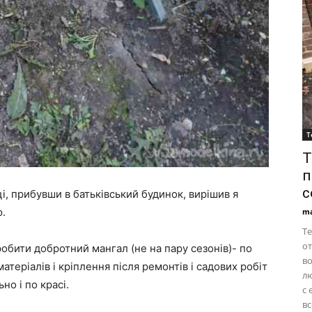
Т
Т
п
с
ці, прибувши в батьківський будинок, вирішив я
ю.
ma
Те
от
робити добротний мангал (не на пару сезонів)- по
во
теріалів і кріплення після ремонтів і садових робіт
лю
но і по красі.
с 
в