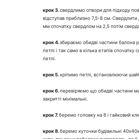
крок 3.
свердлимо отвори для підходу пові
відступав приблизно 7,5-8 см. Свердлити 
мм спочатку свердлом на 2,5 потім свердл
крок 4.
збираємо обидві частини балона 
петлі і так само в кілька етапів спочатку
петлі.
крок 5.
кріпимо петлі, встановлюючи шайб
крок 6.
перевіряємо що обидві частини м
закритті мінімальні.
крок 7.
беремо головку на 8 і гайковий кл
крок 8.
беремо куточки будівельні 40х40х