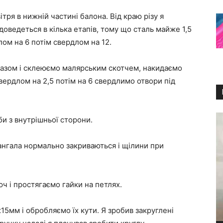
тря в нижній частині балона. Від краю різу я
доведеться в кілька етапів, тому що сталь майже 1,5
ом на 6 потім свердлом на 12.
разом і склеюємо малярським скотчем, накидаємо
 свердлом на 2,5 потім на 6 свердлимо отвори під
и з внутрішньої сторони.
ангала нормально закриваються і щілини при
юч і простягаємо гайки на петлях.
15мм і обробляємо їх кути. Я зробив закруглені