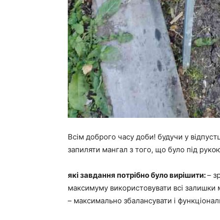
Всім доброго часу доби! будучи у відпуст
запиляти мангал з того, що було під руко
які завдання потрібно було вирішити:
– з
максимуму використовувати всі залишки ма
– максимально збалансувати і функціональ