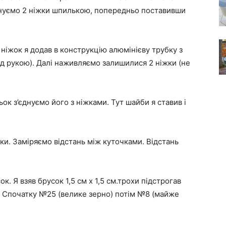
єднуємо 2 ніжки шпилькою, попередньо поставивши
ніжок я додав в конструкцію алюмінієву трубку з
ід рукою). Далі наживляємо залишилися 2 ніжки (не
ок з’єднуємо його з ніжками. Тут шайби я ставив і
и. Заміряємо відстань між куточками. Відстань
к. Я взяв брусок 1,5 см х 1,5 см.трохи підстрогав
и. Спочатку №25 (велике зерно) потім №8 (майже