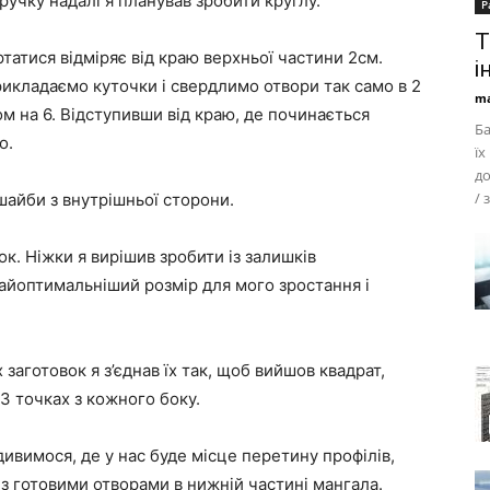
ручку надалі я планував зробити круглу.
Р
Т
татися відміряє від краю верхньої частини 2см.
і
рикладаємо куточки і свердлимо отвори так само в 2
ma
ом на 6. Відступивши від краю, де починається
Ба
о.
їх
до
/ 
айби з внутрішньої сторони.
к. Ніжки я вирішив зробити із залишків
айоптимальніший розмір для мого зростання і
 заготовок я з’єднав їх так, щоб вийшов квадрат,
3 точках з кожного боку.
дивимося, де у нас буде місце перетину профілів,
 з готовими отворами в нижній частині мангала.