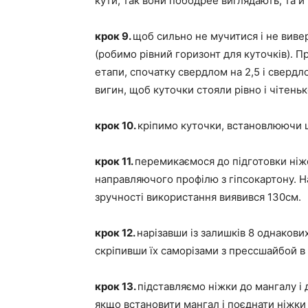
кути, так вони пободрее виглядають, та й 
крок 9.
щоб сильно не мучитися і не вивер
(робимо рівний горизонт для куточків). П
етапи, спочатку свердлом на 2,5 і свердл
вигин, щоб куточки стояли рівно і чітеньк
крок 10.
кріпимо куточки, встановлюючи ш
крок 11.
перемикаємося до підготовки ніжо
направляючого профілю з гіпсокартону. Н
зручності використання виявився 130см.
крок 12.
нарізавши із залишків 8 однакових
скріпивши їх саморізами з прессшайбой в 
крок 13.
підставляємо ніжки до мангалу і 
якщо встановити мангал і поєднати ніжки