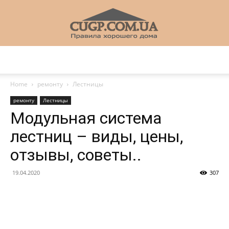
CUGP
Home
ремонту
Лестницы
ремонту
Лестницы
Строительный
Модульная система
лестниц – виды, цены,
отзывы, советы..
портал
19.04.2020
307