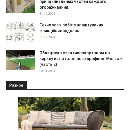
принципиальных частей каждого
огораживания..
31.12.2021
Технологія робіт з влаштування
фрикційних зєднань
31.12.2021
Облицовка стен гипсокартоном по
карксу из потолочного профиля. Монтаж
(часть 2)
08.11.2021
Разное