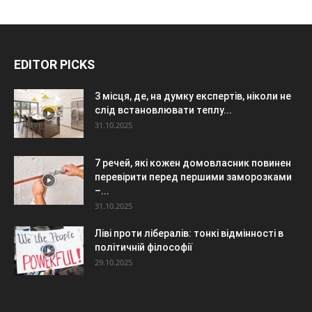
EDITOR PICKS
3 місця, де, на думку експертів, ніколи не
слід встановлювати теплу...
31.10.2025
7 речей, які кожен домовласник повинен
перевірити перед першими заморозками
–...
31.10.2025
Ліві проти лібералів: тонкі відмінності в
політичній філософії
29.10.2025