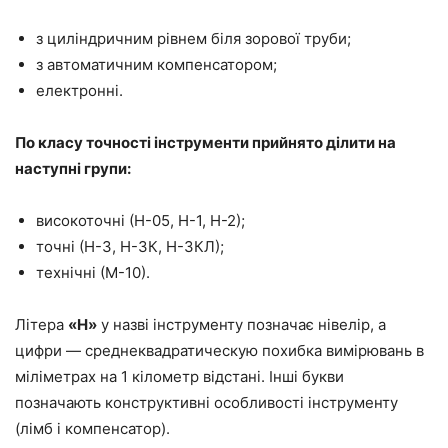
з циліндричним рівнем біля зорової труби;
з автоматичним компенсатором;
електронні.
По класу точності інструменти прийнято ділити на
наступні групи:
високоточні (Н-05, Н-1, Н-2);
точні (Н-3, Н-3К, Н-3КЛ);
технічні (М-10).
Літера
«Н»
у назві інструменту позначає нівелір, а
цифри — среднеквадратическую похибка вимірювань в
міліметрах на 1 кілометр відстані. Інші букви
позначають конструктивні особливості інструменту
(лімб і компенсатор).