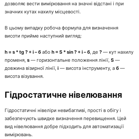
дозволяє вести вимірювання на значні відстані і при
значних кутах нахилу місцевості.
В цьому випадку робоча формула для визначення
висоти прийме наступний вигляд:
h = s * tg ? + i – б
або
h = S * sin ? + i – б
, де
?
— кут нахилу
променя,
s
— горизонтальне положення лінії,
S
—
довжина візирної лінії,
i
— висота інструменту, а
б
—
висота візування.
Гідростатичне нівелювання
Гідростатичні нівеліри невибагливі, прості в обігу і
забезпечують швидке визначення перевищення. Цей
вид нівелювання добре підходить для автоматизації
вимірювань.