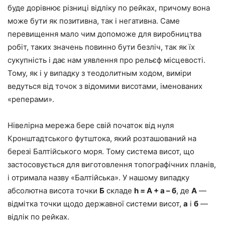
буде дорівнює різниці відліку по рейках, причому вона
може бути як позитивна, так і негативна. Саме
перевищення мало чим допоможе для виробництва
робіт, таких значень повинно бути безліч, так як їх
сукупність і дає нам уявлення про рельєф місцевості.
Тому, як і у випадку з теодолитным ходом, виміри
ведуться від точок з відомими висотами, іменованих
«реперами».
Нівелірна мережа бере свій початок від нуля
Кронштадтського футштока, який розташований на
березі Балтійського моря. Тому система висот, що
застосовується для виготовлення топографічних планів,
і отримала назву «Балтійська». У нашому випадку
абсолютна висота точки
Б
складе
h = А + а – б
, де
А
—
відмітка точки щодо державної системи висот,
а
і
б
—
відлік по рейках.