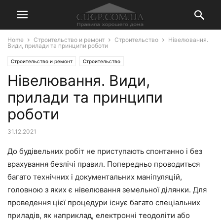
Home
Строительство и ремонт
Строительство
Нівелювання.
Види, прилади та принципи роботи
Строительство и ремонт
Строительство
Нівелювання. Види,
прилади та принципи
роботи
31.12.2021
До будівельних робіт не приступають спонтанно і без
врахування безлічі правил. Попередньо проводиться
багато технічних і документальних маніпуляцій,
головною з яких є нівелювання земельної ділянки. Для
проведення цієї процедури існує багато спеціальних
приладів, як наприклад, електронні теодоліти або