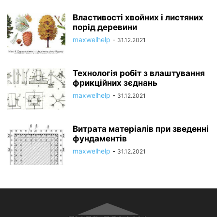
Властивості хвойних і листяних
порід деревини
maxwelhelp
-
31.12.2021
Технологія робіт з влаштування
фрикційних зєднань
maxwelhelp
-
31.12.2021
Витрата матеріалів при зведенні
фундаментів
maxwelhelp
-
31.12.2021