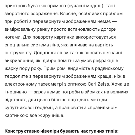
пристроїв буває як прямого (сучасні моделі), так і
зворотного зображення. Власне, особливих проблем
при роботі з перевернутим зображенням немає —
вимірювальну рейку просто встановлюють догори
ногами. Для повороту картинки використовується
спеціальна система лінз, яка впливає на вартість
інструменту. Додаткові лінзи також вносять незначні
викривлення, які добре помітні за умов рефракції в
жарку пору року. Приміром, видимість в радянському
теодолите з перевернутим зображенням краще, ніж в
електронному тахеометрі з оптикою Carl Zeiss. Хоча це
і не дивно — зараз немає потреби в зйомках на великих
відстанях, для цього більше підходять методи
супутникової геодезії, а працювати з «правильної»
картинкою все ж зручніше.
Конструктивно нівеліри бувають наступних типів: