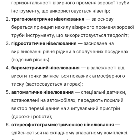
горизонтальності візирного променя зорової труби
інструменту, що використовується нівелір;
тригонометричне нівелювання
— за основу
береться принцип нахилу візирного променя зорової
труби інструменту, що використовується теодоліт;
гідростатичне нівелювання
— засноване на
вирівнюванні рівня рідини в сполучених посудинах
(водяний рівень);
барометричний нівелювання
— в залежності від
висоти точки змінюється показник атмосферного
тиску (застосовується в горах);
автоматичне нівелювання
— спеціальні датчики,
встановлені на автомобілях, передають похилий
вектор переміщення на зчитувальний пристрій
(дорожні роботи);
стереофотограмметрическое нівелювання
—
здійснюється на складному апаратному комплексі.