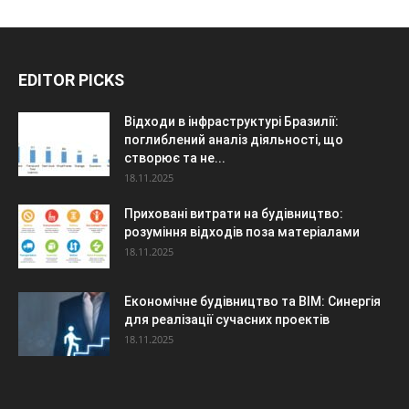
EDITOR PICKS
Відходи в інфраструктурі Бразилії:
поглиблений аналіз діяльності, що
створює та не...
18.11.2025
Приховані витрати на будівництво:
розуміння відходів поза матеріалами
18.11.2025
Економічне будівництво та BIM: Синергія
для реалізації сучасних проектів
18.11.2025