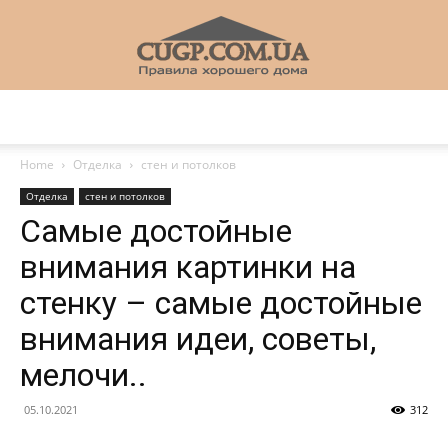
CUGP
Home
Отделка
стен и потолков
Отделка
стен и потолков
Строительный
Самые достойные
внимания картинки на
стенку – самые достойные
портал
внимания идеи, советы,
мелочи..
05.10.2021
312