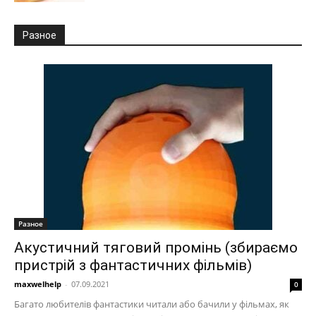
Разное
Разное
Акустичний тяговий промінь (збираємо
пристрій з фантастичних фільмів)
maxwelhelp
-
07.09.2021
0
Багато любителів фантастики читали або бачили у фільмах, як