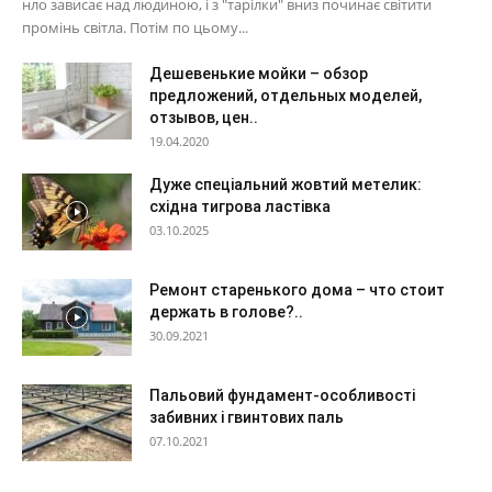
нло зависає над людиною, і з "тарілки" вниз починає світити
промінь світла. Потім по цьому...
Дешевенькие мойки – обзор
предложений, отдельных моделей,
отзывов, цен..
19.04.2020
Дуже спеціальний жовтий метелик:
східна тигрова ластівка
03.10.2025
Ремонт старенького дома – что стоит
держать в голове?..
30.09.2021
Пальовий фундамент-особливості
забивних і гвинтових паль
07.10.2021