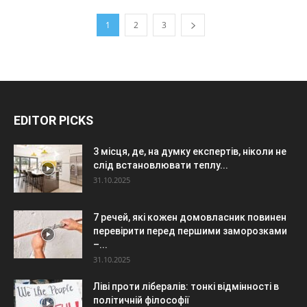
1
2
3
EDITOR PICKS
3 місця, де, на думку експертів, ніколи не
слід встановлювати теплу...
31.10.2025
7 речей, які кожен домовласник повинен
перевірити перед першими заморозками
–...
31.10.2025
Ліві проти лібералів: тонкі відмінності в
політичній філософії