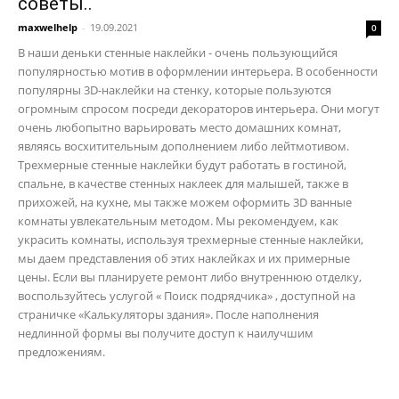
советы..
maxwelhelp
-
19.09.2021
0
В наши деньки стенные наклейки - очень пользующийся
популярностью мотив в оформлении интерьера. В особенности
популярны 3D-наклейки на стенку, которые пользуются
огромным спросом посреди декораторов интерьера. Они могут
очень любопытно варьировать место домашних комнат,
являясь восхитительным дополнением либо лейтмотивом.
Трехмерные стенные наклейки будут работать в гостиной,
спальне, в качестве стенных наклеек для малышей, также в
прихожей, на кухне, мы также можем оформить 3D ванные
комнаты увлекательным методом. Мы рекомендуем, как
украсить комнаты, используя трехмерные стенные наклейки,
мы даем представления об этих наклейках и их примерные
цены. Если вы планируете ремонт либо внутреннюю отделку,
воспользуйтесь услугой « Поиск подрядчика» , доступной на
страничке «Калькуляторы здания». После наполнения
недлинной формы вы получите доступ к наилучшим
предложениям.