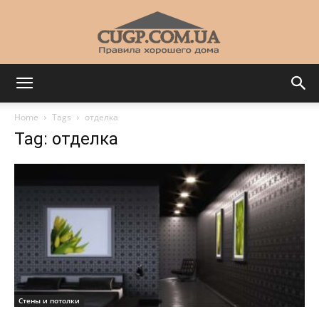
CUGP
Home
Tags
отделка
Tag: отделка
Строительный
портал
Стены и потолки