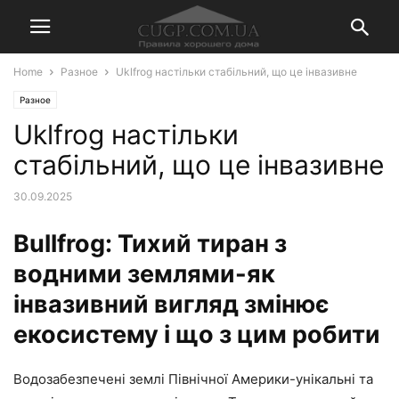
Home
Разное
Uklfrog настільки стабільний, що це інвазивне
Разное
Uklfrog настільки
стабільний, що це інвазивне
30.09.2025
Bullfrog: Тихий тиран з
водними землями-як
інвазивний вигляд змінює
екосистему і що з цим робити
Водозабезпечені землі Північної Америки-унікальні та