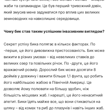
жаби та саламандри. Це був перший тривожний дзвін,
який змусив мене задуматися про вплив цих великих
земноводних на навколишнє середовище.
Чому бик став таким успішним інвазивним виглядом?
Секрет успіху бика полягає в кількох факторах. По
-перше, це його дивовижна пристосованість. Бик може
вижити в різних умовах – від невеликих ставків до
великих озер та повільних річок. По -друге, це його
вражаючий розмір. Дорослий бик може досягати 8
дюймів у довжину і важити більше 1,1 фунта, що робить
його найбільшою жабою в Північній Америці. Це
дозволяє йому полювати на більшу здобич, ніж
більшість місцевих жаб. І нарешті, це його ненаситний
апетит. Бики їдять майже все, що вони стикаються на
шляху – від комах та риб до плазунів і навіть інших жаб.