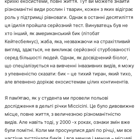
крихкі екосистеми, повні життя. Тут ви можете знайти
різноманітні види рослин і тварин, кожен з яких відіграє
роль у підтримці рівноваги. Однак в останні десятиліття
ця ідилія пройшла серйозний тест. Винуватець був не
хто інший, як американський бик (літобат
Кейтесбеянус), жаба, яка, незважаючи на страхітливий
вигляд, здається, не викликає серйозної стурбованості
серед більшості людей. Однак, як досвідчений біолог,
що спеціалізується на вивченні інвазивних видів, я можу
з упевненістю сказати: бик – це тихий тиран, який тихо,
але впевнено дорікає екосистемам цілих континентів.
Я пам’ятаю, як у студента ми провели польові
дослідження в дельті річки Міссісіпі. Це було дивовижне
місце, повне життя, з величезною різноманітністю
видів. Але навіть тоді, у 2000 -х роках, ознаки змін вже
були помітні. Коли ми просунулися далі по річці, ми все
частіше зустрічали биків, і все менше і менше – місцеві