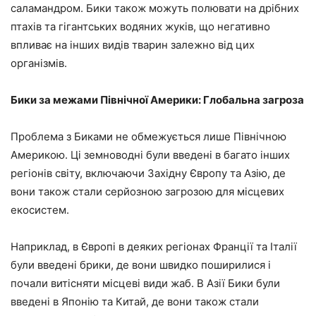
саламандром. Бики також можуть полювати на дрібних
птахів та гігантських водяних жуків, що негативно
впливає на інших видів тварин залежно від цих
організмів.
Бики за межами Північної Америки: Глобальна загроза
Проблема з Биками не обмежується лише Північною
Америкою. Ці земноводні були введені в багато інших
регіонів світу, включаючи Західну Європу та Азію, де
вони також стали серйозною загрозою для місцевих
екосистем.
Наприклад, в Європі в деяких регіонах Франції та Італії
були введені брики, де вони швидко поширилися і
почали витісняти місцеві види жаб. В Азії Бики були
введені в Японію та Китай, де вони також стали