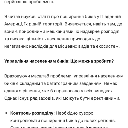
серйозною проблемою.
Я читав наукові статті про поширення биків у Південній
Америці, їх рідній території. Виявляється, навіть там, де
вони є природними мешканцями, їх надмірне розподіл
та висока щільність населення призводять до
негативних наслідків для місцевих видів та екосистем.
Управління населенням биків: Що можна зробити?
Враховуючи масштаб проблеми, управління населенням
биків є складним та багатогранним завданням. Немає
єдиного рішення, яке б спрацювало у всіх випадках.
Однак існує ряд заходів, які можуть бути ефективними.
Контроль розподілу:
Необхідно суворо
контролювати поширення биків до нових регіонів.
Сюди входять суворі правила щодо імпорту та