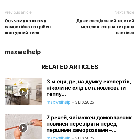
Previous article
Next article
Ось чому кожному
Дуже спеціальний жовтий
самостійно потрібен
метелик: східна тигрова
контурний тиск
ластівка
maxwelhelp
RELATED ARTICLES
3 місця, де, на думку експертів,
ніколи не слід встановлювати
теплу...
maxwelhelp
-
31.10.2025
7 речей, які кожен домовласник
повинен перевірити перед
першими заморозками –...
maxwelhelp
-
31.10.2025