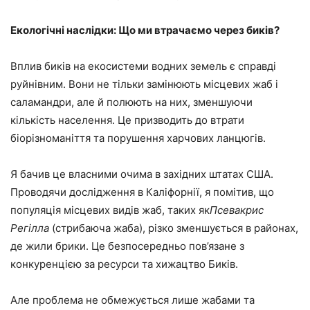
Екологічні наслідки: Що ми втрачаємо через биків?
Вплив биків на екосистеми водних земель є справді
руйнівним. Вони не тільки замінюють місцевих жаб і
саламандри, але й полюють на них, зменшуючи
кількість населення. Це призводить до втрати
біорізноманіття та порушення харчових ланцюгів.
Я бачив це власними очима в західних штатах США.
Проводячи дослідження в Каліфорнії, я помітив, що
популяція місцевих видів жаб, таких як
Псевакрис
Регілла
(стрибаюча жаба), різко зменшується в районах,
де жили брики. Це безпосередньо пов’язане з
конкуренцією за ресурси та хижацтво Биків.
Але проблема не обмежується лише жабами та