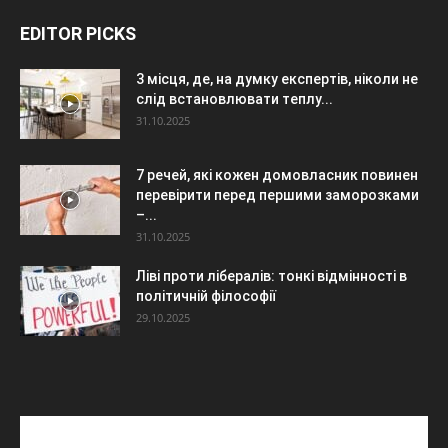
EDITOR PICKS
3 місця, де, на думку експертів, ніколи не
слід встановлювати теплу...
31.10.2025
7 речей, які кожен домовласник повинен
перевірити перед першими заморозками
–...
31.10.2025
Ліві проти лібералів: тонкі відмінності в
політичній філософії
29.10.2025