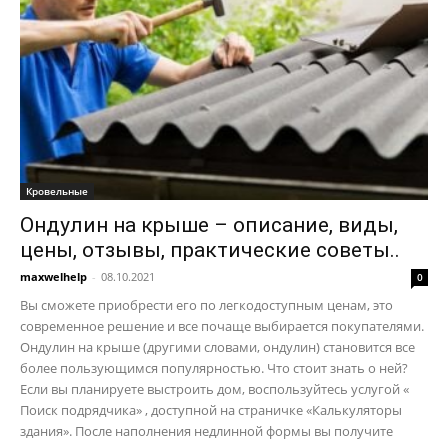
Кровельные
Ондулин на крыше – описание, виды,
цены, отзывы, практические советы..
maxwelhelp
-
08.10.2021
0
Вы сможете приобрести его по легкодоступным ценам, это
современное решение и все почаще выбирается покупателями.
Ондулин на крыше (другими словами, ондулин) становится все
более пользующимся популярностью. Что стоит знать о ней?
Если вы планируете выстроить дом, воспользуйтесь услугой «
Поиск подрядчика» , доступной на страничке «Калькуляторы
здания». После наполнения недлинной формы вы получите