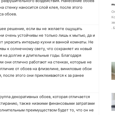
х разрушительного воздействия. Нанесение обоев
ma
 на стенку наносится слой клея, после этого
Ог
са обоев.
Ко
зв
. 
шее решение, если вы не желаете ощущать
ни очень устойчивы не только лишь к мытью, да и
ут украсить интерьер кухни и ванной комнаты. Не
ивы к солнечному свету, что сохраняет их новый
я на долгие и длительные годы. Благодаря
и они отлично работают на стенках, которые не
отличие от обоев на флизелине, виниловые обои
, после этого они приклеиваются к за ранее
руппа декоративных обоев, которая отличается
истиранию, также низкими финансовыми затратами
полнительным преимуществом будет то, что он не