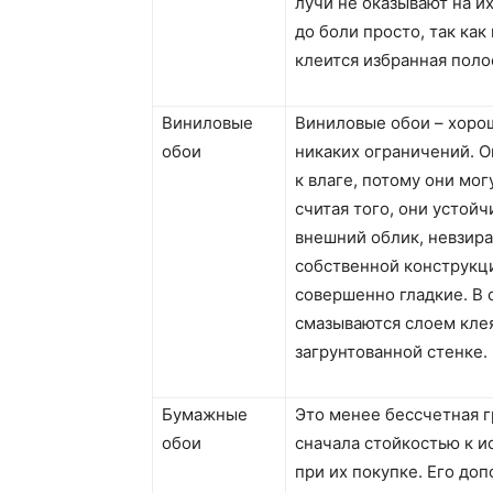
лучи не оказывают на и
до боли просто, так как
клеится избранная поло
Виниловые
Виниловые обои – хоро
обои
никаких ограничений. О
к влаге, потому они мог
считая того, они устойч
внешний облик, невзира
собственной конструкци
совершенно гладкие. В 
смазываются слоем клея
загрунтованной стенке.
Бумажные
Это менее бессчетная г
обои
сначала стойкостью к 
при их покупке. Его до