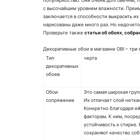
популярностью. Они очень долговечны, 
с высочайшим уровнем влажности. Преим
заключается в способности выкрасить их в
нарисованы даже много раз. Но недочето
Проверьте также
статьи об обоях, собра
Декоративные обои в магазине OBI – три 
Тип
черта
декоративных
обоев
Обои
Это самая широкая груп
сопряжение
Их отличает слой нетка
Конкретно благодаря е
факторам. К ним, посре
устойчивость к стирке. 
сохраняют качество соб