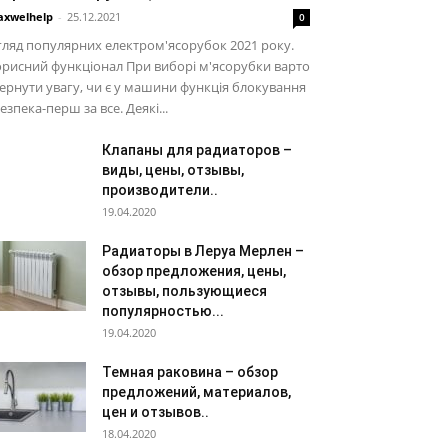
xwelhelp
-
25.12.2021
0
ляд популярних електром'ясорубок 2021 року.
рисний функціонал При виборі м'ясорубки варто
ернути увагу, чи є у машини функція блокування
Безпека-перш за все. Деякі...
Клапаны для радиаторов –
виды, цены, отзывы,
производители..
19.04.2020
Радиаторы в Леруа Мерлен –
обзор предложения, цены,
отзывы, пользующиеся
популярностью...
19.04.2020
Темная раковина – обзор
предложений, материалов,
цен и отзывов..
18.04.2020