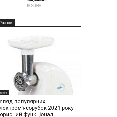
18.04.2020
Разное
азное
гляд популярних
лектром’ясорубок 2021 року.
орисний функціонал