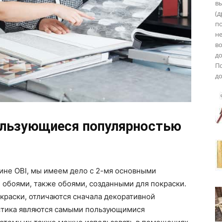
в
(д
п
не
во
до
П
д
ользующиеся популярностью
ине OBI, мы имеем дело с 2-мя основными
 обоями, также обоями, созданными для покраски.
окраски, отличаются сначала декоративной
астика являются самыми пользующимися