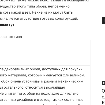
потому их также можно использовать в помещениях
ущество этого типа обоев, непременно,
 хоть какой цвет. Некие из их могут быть
м является отсутствие готовых конструкций.
нные тут
.
главных типа
па декоративных обоев, доступных для покупки.
ного материала, который именуется флизелином.
й обои очень устойчивы к разным механическим
Р
ди остального, относится высочайшая
О
Не считая того, обои на подкладке длительно
е
ственных дизайнов и цветов, так как солнечные
К