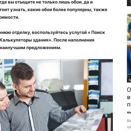
 где вы отыщите не только лишь обои, да и
тоит узнать, какие обои более популярны, также
оимости.
ннюю отделку, воспользуйтесь услугой « Поиск
«Калькуляторы здания».
После наполнения
к наилучшим предложениям.
К
О
в
п
ma
В
це