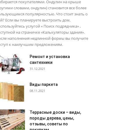
ыбирается покупателями. Ондулин на крыше
ругими словами, ондулин) становится все более
ользующимся популярностью. Что стоит знать о
й? Если вы планируете выстроить дом,
спользуйтесь услугой « Поиск подрядчика» ,
ступной на страничке «Калькуляторы здания».
осле наполнения недлинной формы вы получите
оступ к наилучшим предложениям.
Ремонт и установка
сантехники
31.12.2021
Виды паркета
08.11.2021
Террасные доски – виды,
породы дерева, цены,
отзывы, советы по
покупкам..