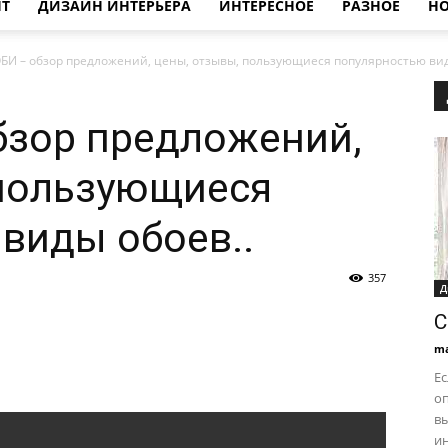
НТ
ДИЗАЙН ИНТЕРЬЕРА
ИНТЕРЕСНОЕ
РАЗНОЕ
НО
ОБИ – обзор предложений, цены, отзывы, пользующиеся популярностью вид
бзор предложений,
 пользующиеся
виды обоев..
357
Д
С
ma
Ес
оп
в
ин