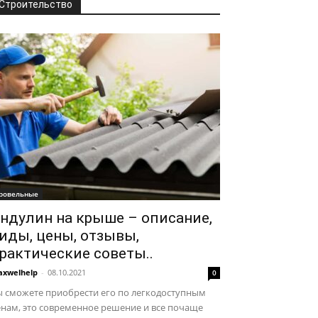
Строительство
ровельные
ндулин на крыше – описание,
иды, цены, отзывы,
рактические советы..
xwelhelp
-
08.10.2021
0
ы сможете приобрести его по легкодоступным
нам, это современное решение и все почаще