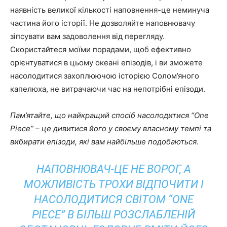
наявність великої кількості наповнення-це неминуча
частина його історії. Не дозволяйте наповнювачу
зіпсувати вам задоволення від перегляду.
Скористайтеся моїми порадами, щоб ефективно
орієнтуватися в цьому океані епізодів, і ви зможете
насолодитися захоплюючою історією Солом’яного
капелюха, не витрачаючи час на непотрібні епізоди.
Пам’ятайте, що найкращий спосіб насолодитися “One
Piece” – це дивитися його у своєму власному темпі та
вибирати епізоди, які вам найбільше подобаються.
НАПОВНЮВАЧ-ЦЕ НЕ ВОРОГ, А
МОЖЛИВІСТЬ ТРОХИ ВІДПОЧИТИ І
НАСОЛОДИТИСЯ СВІТОМ “ONE
PIECE” В БІЛЬШ РОЗСЛАБЛЕНІЙ