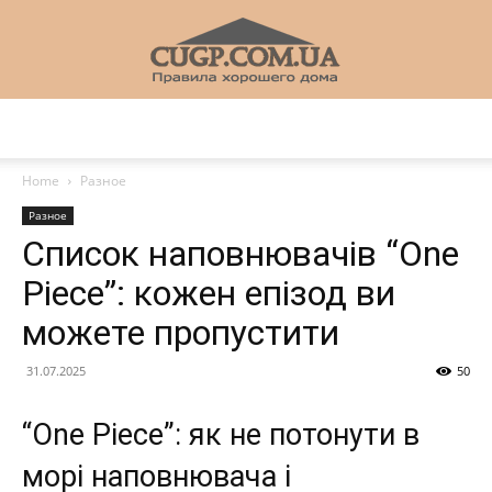
CUGP
Home
Разное
Разное
Строительный
Список наповнювачів “One
Piece”: кожен епізод ви
можете пропустити
портал
31.07.2025
50
“One Piece”: як не потонути в
морі наповнювача і