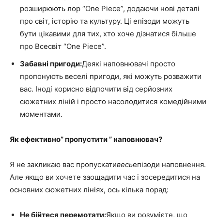
розширюють лор “One Piece”, додаючи нові деталі
про світ, історію та культуру. Ці епізоди можуть
бути цікавими для тих, хто хоче дізнатися більше
про Всесвіт “One Piece”.
Забавні пригоди:
Деякі наповнювачі просто
пропонують веселі пригоди, які можуть розважити
вас. Іноді корисно відпочити від серйозних
сюжетних ліній і просто насолодитися комедійними
моментами.
Як ефективно” пропустити ” наповнювач?
Я не закликаю вас пропускати
весь
епізоди наповнення.
Але якщо ви хочете заощадити час і зосередитися на
основних сюжетних лініях, ось кілька порад:
Не бійтеся перемотати:
Якщо ви розумієте, що