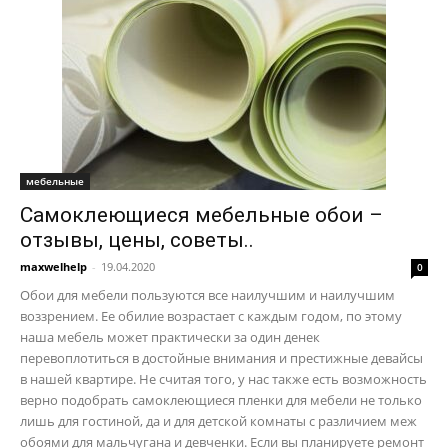
мебельные
Самоклеющиеся мебельные обои –
отзывы, цены, советы..
maxwelhelp
-
19.04.2020
0
Обои для мебели пользуются все наилучшим и наилучшим
воззрением. Ее обилие возрастает с каждым годом, по этому
наша мебель может практически за один денек
перевоплотиться в достойные внимания и престижные девайсы
в нашей квартире. Не считая того, у нас также есть возможность
верно подобрать самоклеющиеся пленки для мебели не только
лишь для гостиной, да и для детской комнаты с различием меж
обоями для мальчугана и девченки. Если вы планируете ремонт