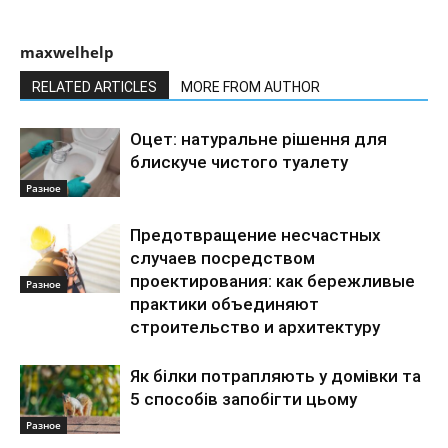
maxwelhelp
RELATED ARTICLES
MORE FROM AUTHOR
Оцет: натуральне рішення для
блискуче чистого туалету
Разное
Предотвращение несчастных
случаев посредством
проектирования: как бережливые
Разное
практики объединяют
строительство и архитектуру
Як білки потрапляють у домівки та
5 способів запобігти цьому
Разное