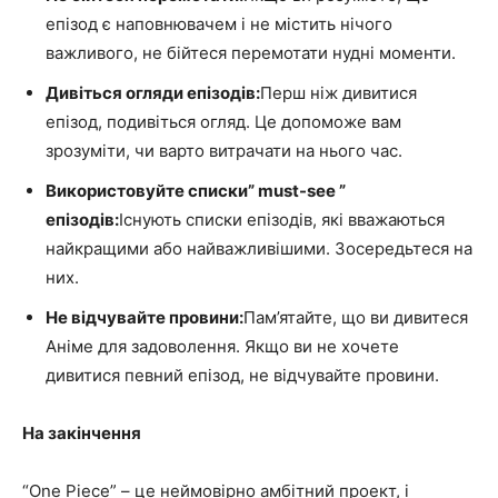
епізод є наповнювачем і не містить нічого
важливого, не бійтеся перемотати нудні моменти.
Дивіться огляди епізодів:
Перш ніж дивитися
епізод, подивіться огляд. Це допоможе вам
зрозуміти, чи варто витрачати на нього час.
Використовуйте списки” must-see ”
епізодів:
Існують списки епізодів, які вважаються
найкращими або найважливішими. Зосередьтеся на
них.
Не відчувайте провини:
Пам’ятайте, що ви дивитеся
Аніме для задоволення. Якщо ви не хочете
дивитися певний епізод, не відчувайте провини.
На закінчення
“One Piece” – це неймовірно амбітний проект, і