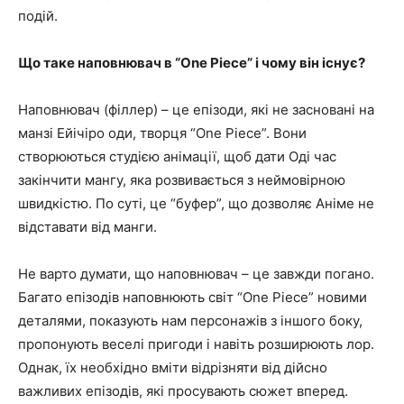
подій.
Що таке наповнювач в “One Piece” і чому він існує?
Наповнювач (філлер) – це епізоди, які не засновані на
манзі Ейічіро оди, творця “One Piece”. Вони
створюються студією анімації, щоб дати Оді час
закінчити мангу, яка розвивається з неймовірною
швидкістю. По суті, це “буфер”, що дозволяє Аніме не
відставати від манги.
Не варто думати, що наповнювач – це завжди погано.
Багато епізодів наповнюють світ “One Piece” новими
деталями, показують нам персонажів з іншого боку,
пропонують веселі пригоди і навіть розширюють лор.
Однак, їх необхідно вміти відрізняти від дійсно
важливих епізодів, які просувають сюжет вперед.