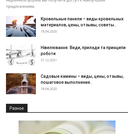
недлинной формы вы получите доступ к наилучшим
предложениям.
Кровельные панели – виды кровельных
материалов, цены, отзывы, советы..
18.04.2020
Нівелювання. Види, прилади та принципи
роботи
31.12.2021
Садовые камины – виды, цены, отзывы,
пошаговое выполнение..
18.04.2020
Разное