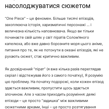
насолоджуватися сюжетом
“One Piece” – це феномен. Більше тисячі епізодів,
захоплююча історія, харизматичні персонажі … і
величезна кількість наповнювача. Якщо ви тільки
починаєте свій шлях у світ піратів Солом’яного
капелюха, або вже давно борозните моря цього аніме,
питання про те, як не потонути в океані епізодів, які не
рухають сюжет, стає критично важливим.
Як досвідчений “пірат” (я вже кілька разів переглядав
серіал і відстежував його з самого початку), Я розумію
цю проблему. На початку подорожі, коли кожен епізод
здається важливим, пропустити щось здається
злочином. Але з часом приходить розуміння: деякі
епізоди – це просто “задишка” між важливими
сюжетними арками, Інші – це просто розтягування